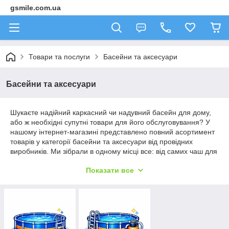
gsmile.com.ua
Товари та послуги
Басейни та аксесуари
Басейни та аксесуари
Шукаєте надійний каркасний чи надувний басейн для дому,
або ж необхідні супутні товари для його обслуговування? У
нашому інтернет-магазині представлено повний асортимент
товарів у категорії басейни та аксесуари від провідних
виробників. Ми зібрали в одному місці все: від самих чаш для
плавання до обладнання, що забезпечує кришталеву чистоту
Показати все
та безпеку води. Обирайте необхідні позиції в каталозі нижче
та замовляйте якісну продукцію за вигідною ціною з
доставкою.