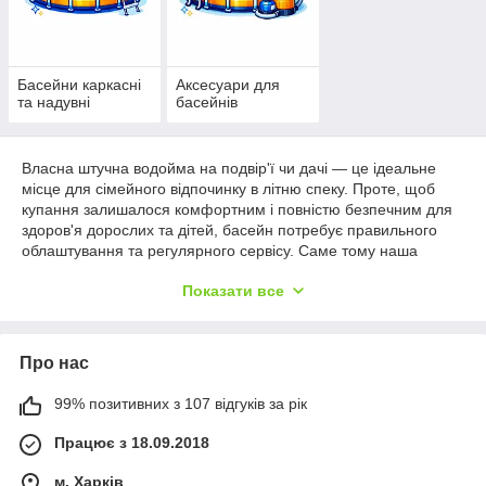
Басейни каркасні
Аксесуари для
та надувні
басейнів
Власна штучна водойма на подвір'ї чи дачі — це ідеальне
місце для сімейного відпочинку в літню спеку. Проте, щоб
купання залишалося комфортним і повністю безпечним для
здоров'я дорослих та дітей, басейн потребує правильного
облаштування та регулярного сервісу. Саме тому наша
головна категорія об'єднує як самі плавальні зони, так і
Показати все
високотехнологічні аксесуари для басейнів, які спрощують
експлуатацію та продовжують термін служби всіх елементів
конструкції.
Що необхідно для функціонування та догляду
Про нас
за басейном
99% позитивних з 107 відгуків за рік
Для зручності пошуку весь асортимент розділений на
профільні підкатегорії, що дозволяє швидко укомплектувати
Працює з 18.09.2018
вашу аквазону:
м. Харків
Басейни каркасні та надувні:
надійні, стійкі до