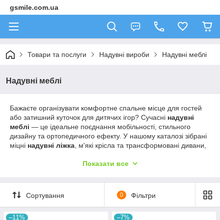
gsmile.com.ua
Товари та послуги
Надувні вироби
Надувні меблі
Надувні меблі
Бажаєте організувати комфортне спальне місце для гостей
або затишний куточок для дитячих ігор? Сучасні
надувні
меблі
— це ідеальне поєднання мобільності, стильного
дизайну та ортопедичного ефекту. У нашому каталозі зібрані
міцні
надувні ліжка
, м'які крісла та трансформовані дивани,
які надуваються за лічені хвилини та забезпечують
Показати все
повноцінний відпочинок. Ви легко зможете
купити надувний
диван
або матрац, що ідеально впишеться в інтер'єр вашої
оселі чи заміського будинку, даруючи радість і затишок усій
родині!
Сортування
0
Фільтри
–11%
–7%