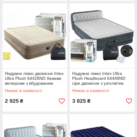
Надувне ліжко двомісне Intex
Надувне ліжко Intex Ultra
Ultra Plush 64428ND бежеве
Plush Headboard 64448ND
велюрове з вбудованим
сіре двомісне з узголів'ям
електронасосом 152х203х46
152х236х46/86 см з
Немає в наявності
Немає в наявності
см
вбудованим насосом та
сумкою
2 925
3 825
₴
₴