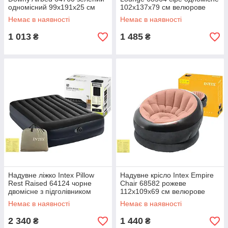
одномісний 99х191х25 см
102х137х79 см велюрове
велюровий матрац з
крісло з пуфом-підніжкою та
Немає в наявності
Немає в наявності
вбудованим ножним насосом
підсклянником
1 013
1 485
₴
₴
Надувне ліжко Intex Pillow
Надувне крісло Intex Empire
Rest Raised 64124 чорне
Chair 68582 рожеве
двомісне з підголівником
112х109х69 см велюрове
152х203х42 см з вбудованим
крісло-шезлонг для дому та
Немає в наявності
Немає в наявності
насосом
відпочинку
2 340
1 440
₴
₴