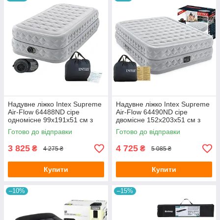
Надувне ліжко Intex Supreme
Надувне ліжко Intex Supreme
Air-Flow 64488ND сіре
Air-Flow 64490ND сіре
одномісне 99х191х51 см з
двомісне 152х203х51 см з
вбудованим насосом та
вбудованим насосом та
Готово до відправки
Готово до відправки
сумкою
сумкою
3 825
4 725
₴
₴
4 275 ₴
5 085 ₴
Купити
Купити
–10%
–15%