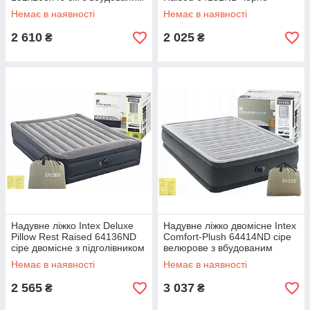
насосом та сумкою
велюрове з електронасосом
Немає в наявності
Немає в наявності
99х191х42 см
2 610
2 025
₴
₴
Надувне ліжко Intex Deluxe
Надувне ліжко двомісне Intex
Pillow Rest Raised 64136ND
Comfort-Plush 64414ND сіре
сіре двомісне з підголівником
велюрове з вбудованим
152х203х42 см з вбудованим
електронасосом 152х203х46
Немає в наявності
Немає в наявності
насосом та сумкою
см
2 565
3 037
₴
₴