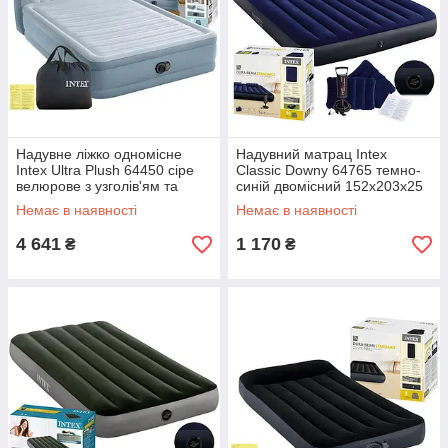
Надувне ліжко одномісне
Надувний матрац Intex
Intex Ultra Plush 64450 сіре
Classic Downy 64765 темно-
велюрове з узголів'ям та
синій двомісний 152х203х25
електронасосом 99х191х46
см велюровий матрац з
Немає в наявності
Немає в наявності
см
ручною помпою та двома
подушками
4 641
1 170
₴
₴