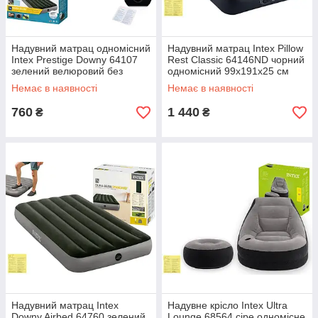
Надувний матрац одномісний
Надувний матрац Intex Pillow
Intex Prestige Downy 64107
Rest Classic 64146ND чорний
зелений велюровий без
одномісний 99х191х25 см
насоса кемпінговий
велюровий матрац з
Немає в наявності
Немає в наявності
99х191х25 см
підголівником та вбудованим
ел
760
1 440
₴
₴
Надувний матрац Intex
Надувне крісло Intex Ultra
Downy Airbed 64760 зелений
Lounge 68564 сіре одномісне