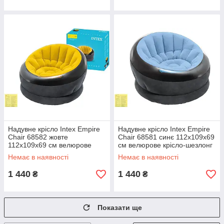
Надувне крісло Intex Empire
Надувне крісло Intex Empire
Chair 68582 жовте
Chair 68581 синє 112х109х69
112х109х69 см велюрове
см велюрове крісло-шезлонг
крісло-шезлонг для дому та
для дому та відпочинку
Немає в наявності
Немає в наявності
відпочинку
1 440
1 440
₴
₴
Показати ще