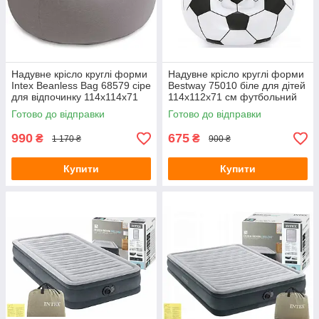
Надувне крісло круглі форми
Надувне крісло круглі форми
Intex Beanless Bag 68579 сіре
Bestway 75010 біле для дітей
для відпочинку 114х114х71
114х112х71 см футбольний
см
м'яч
Готово до відправки
Готово до відправки
990
675
₴
₴
1 170 ₴
900 ₴
Купити
Купити