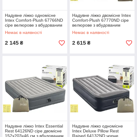
Надувне ліжко одномісне
Надувне ліжко двомісне Intex
Intex Comfort-Plush 67766ND
Comfort-Plush 67770ND сіре
сіре велюрове з вбудованим
велюрове з вбудованим
електронасосом 99х191х33
електронасосом 152х203х33
Немає в наявності
Немає в наявності
см
см
2 145
2 615
₴
₴
Надувне ліжко Intex Essential
Надувне ліжко одномісне
Rest 64126ND сіре двомісне
Intex Deluxe Pillow Rest
152х203х46 см з вбудованим
Raised 64132ND чорне