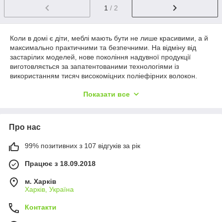
1
/ 2
Коли в домі є діти, меблі мають бути не лише красивими, а й
максимально практичними та безпечними. На відміну від
застарілих моделей, нове покоління надувної продукції
виготовляється за запатентованими технологіями із
використанням тисяч високоміцних поліефірних волокон.
Завдяки цьому
надувне ліжко
не прогинається під вагою
Показати все
тіла, не деформується з часом та забезпечує правильну
анатомічну підтримку хребта під час сну, що вкрай важливо
для дитячого організму, який активно росте.
Про нас
Для вітальні, дитячої кімнати або тераси чудовим рішенням
стане
надувне крісло
чи багатофункціональний диван. Вони
легкі, позбавлені гострих кутів, тому повністю безпечні навіть
99% позитивних з 107 відгуків за рік
для найактивніших ігор малечі. Поверхня виробів має
Працює з 18.09.2018
приємне на дотик флоковане (велюрове) покриття, яке
запобігає ковзанню постільної білизни чи покривал, легко
м. Харків
чиститься вологою ганчіркою та відштовхує вологу.
Харків, Україна
Основні переваги та критерії вибору:
Контакти
Надійність конструкції:
Внутрішні перегородки
Dura-Beam або Fiber-Tech гарантують стабільність