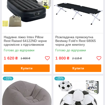
Надувне ліжко Intex Pillow
Розкладачка прямокутна
Rest Raised 64122ND чорне
Bestway Fold'n Rest 68065
одномісне з підголівником
чорна для кемпінгу
99х191х42 см з вбудованим
190х64х42 см з сумкою для
Готово до відправки
Готово до відправки
насосом та сумкою
транспортування
1 620
1 800
₴
₴
1 800 ₴
2 115 ₴
Купити
Купити
–15%
–25%