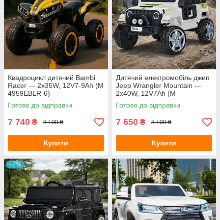
Квадроцикл дитячий Bambi
Дитячий електромобіль джип
Racer — 2х35W, 12V7-9Ah (M
Jeep Wrangler Mountain —
4959EBLR-6)
2х40W, 12V7Ah (M
5103EBLR-1)
Готово до відправки
Готово до відправки
7 740
7 650
₴
₴
8 100 ₴
8 100 ₴
Купити
Купити
–7%