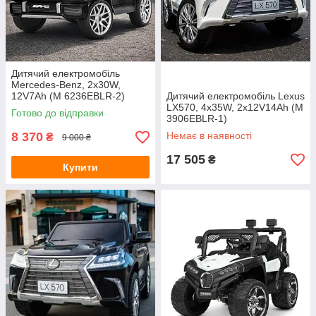
Дитячий електромобіль
Mercedes-Benz, 2х30W,
12V7Ah (M 6236EBLR-2)
Дитячий електромобіль Lexus
LX570, 4х35W, 2х12V14Ah (M
Готово до відправки
3906EBLR-1)
8 370
Немає в наявності
₴
9 000 ₴
17 505
₴
Купити