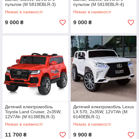
пультом (M 5819EBLR-3)
пультом (M 5819EBLR-4)
Немає в наявності
Немає в наявності
9 000
9 000
₴
₴
Дитячий електромобіль
Дитячий електромобіль Lexus
Toyota Land Cruiser, 2х35W,
LX 570, 2х35W, 12V7Ah (M
12V7Ah (M 6138EBLR-3)
6140EBLR-1)
Немає в наявності
Немає в наявності
11 700
9 900
₴
₴