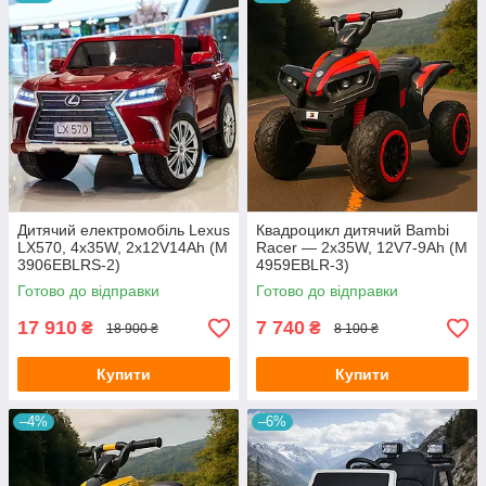
Дитячий електромобіль Lexus
Квадроцикл дитячий Bambi
LX570, 4х35W, 2х12V14Ah (M
Racer — 2х35W, 12V7-9Ah (M
3906EBLRS-2)
4959EBLR-3)
Готово до відправки
Готово до відправки
17 910
7 740
₴
₴
18 900 ₴
8 100 ₴
Купити
Купити
–4%
–6%