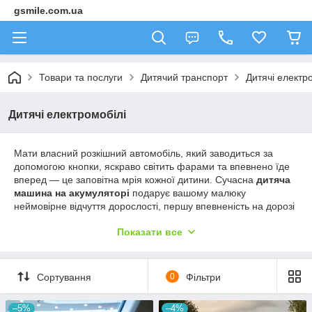
gsmile.com.ua
Товари та послуги
Дитячий транспорт
Дитячі електр
Дитячі електромобілі
Мати власний розкішний автомобіль, який заводиться за
допомогою кнопки, яскраво світить фарами та впевнено їде
вперед — це заповітна мрія кожної дитини. Сучасна
дитяча
машина на акумуляторі
подарує вашому малюку
неймовірне відчуття дорослості, першу впевненість на дорозі
та море щирого захоплення. У нашому каталозі зібрані
Показати все
ліцензійні копії відомих світових брендів: від стильних
спорткарів та затишних ретро-авто до потужних
позашляховиків. Встигніть
купити дитячий електромобіль
,
який перетворить кожну прогулянку на незабутнє свято для
Сортування
0
Фільтри
юного водія!
–5%
–4%