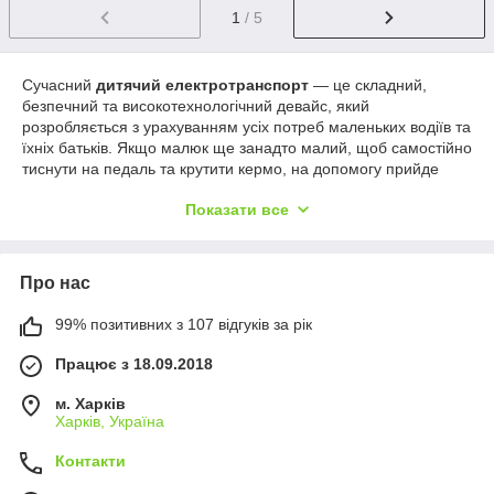
1
/ 5
Сучасний
дитячий електротранспорт
— це складний,
безпечний та високотехнологічний девайс, який
розробляється з урахуванням усіх потреб маленьких водіїв та
їхніх батьків. Якщо малюк ще занадто малий, щоб самостійно
тиснути на педаль та крутити кермо, на допомогу прийде
дитячий автомобіль з пультом
дистанційного керування
Показати все
(Bluetooth 2.4G). Завдяки пулу батьки можуть повністю
контролювати рух машини на відстані: змінювати швидкість,
повертати у потрібний бік або екстрено зупинити транспорт
одним натисканням кнопки, що гарантує абсолютну безпеку.
Про нас
Для старших дітей, які вже впевнено керують самостійно, такі
машини стають чудовим тренажером для розвитку
99% позитивних з 107 відгуків за рік
просторового мислення, уважності та координації. Більшість
Працює з 18.09.2018
моделей мають реалістичний функціонал: двері, що
відчиняються, амортизатори для плавного ходу по
м. Харків
бездоріжжю, шкіряні сидіння з пасками безпеки та вбудовану
Харків, Україна
магнітолу (MP3, USB) для прослуховування улюблених
пісень під час поїздки.
Контакти
Обираючи надійний електрокар, зверніть увагу на такі