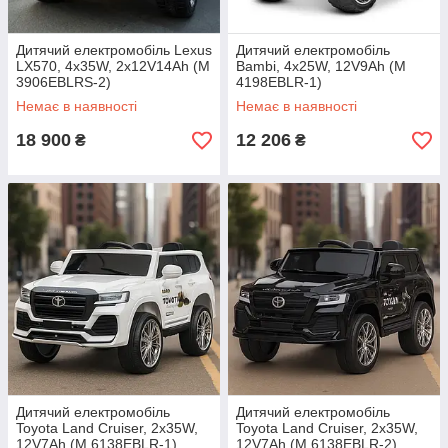
Дитячий електромобіль Lexus
Дитячий електромобіль
LX570, 4х35W, 2х12V14Ah (M
Bambi, 4x25W, 12V9Ah (M
3906EBLRS-2)
4198EBLR-1)
Немає в наявності
Немає в наявності
18 900
12 206
₴
₴
Дитячий електромобіль
Дитячий електромобіль
Toyota Land Cruiser, 2х35W,
Toyota Land Cruiser, 2х35W,
12V7Ah (M 6138EBLR-1)
12V7Ah (M 6138EBLR-2)