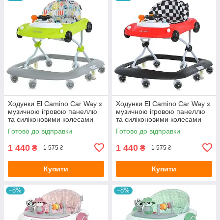
Ходунки El Camino Car Way з
Ходунки El Camino Car Way з
музичною ігровою панеллю
музичною ігровою панеллю
та силіконовими колесами
та силіконовими колесами
(ME 1216 Green-Gray)
(ME 1216 Red-Black)
Готово до відправки
Готово до відправки
1 440
1 440
₴
₴
1 575 ₴
1 575 ₴
Купити
Купити
–8%
–8%