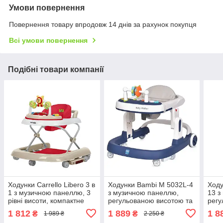
Умови повернення
Повернення товару впродовж 14 днів за рахунок покупця
Всі умови повернення
Подібні товари компанії
Ходунки Carrello Libero 3 в
Ходунки Bambi M 5032L-4
Ходу
1 з музичною панеллю, 3
з музичною панеллю,
13 з
рівні висоти, компактне
регульованою висотою та
регу
складання (CRL-9602/3
світловими ефектами
світ
1 812
1 889
1 8
₴
₴
1 989 ₴
2 250 ₴
Red)