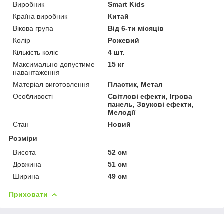
Виробник
Smart Kids
Країна виробник
Китай
Вікова група
Від 6-ти місяців
Колір
Рожевий
Кількість коліс
4 шт.
Максимально допустиме
15 кг
навантаження
Матеріал виготовлення
Пластик, Метал
Особливості
Світлові ефекти, Ігрова
панель, Звукові ефекти,
Мелодії
Стан
Новий
Розміри
Висота
52 см
Довжина
51 см
Ширина
49 см
Приховати