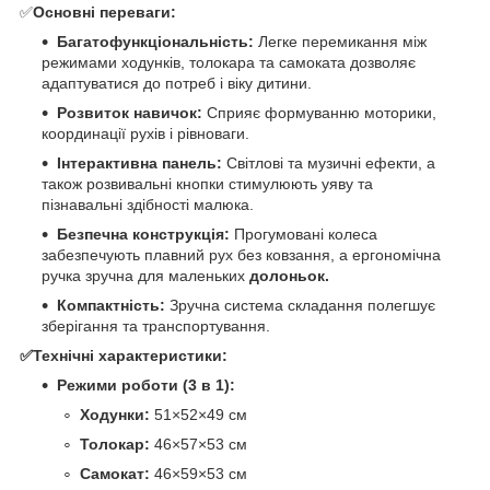
✅
Основні переваги:
Багатофункціональність:
Легке перемикання між
режимами ходунків, толокара та самоката дозволяє
адаптуватися до потреб і віку дитини.
Розвиток навичок:
Сприяє формуванню моторики,
координації рухів і рівноваги.
Інтерактивна панель:
Світлові та музичні ефекти, а
також розвивальні кнопки стимулюють уяву та
пізнавальні здібності малюка.
Безпечна конструкція:
Прогумовані колеса
забезпечують плавний рух без ковзання, а ергономічна
ручка зручна для маленьких
долоньок.
Компактність:
Зручна система складання полегшує
зберігання та транспортування.
✅Технічні характеристики:
Режими роботи (3 в 1):
Ходунки:
51×52×49 см
Толокар:
46×57×53 см
Самокат:
46×59×53 см