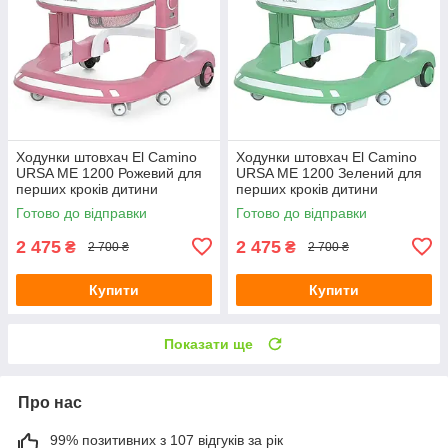
Ходунки штовхач El Camino
Ходунки штовхач El Camino
URSA ME 1200 Рожевий для
URSA ME 1200 Зелений для
перших кроків дитини
перших кроків дитини
розвиваючі 2в1 з музичною
розвиваючі 2в1 з музичною
Готово до відправки
Готово до відправки
панеллю
панеллю
2 475
2 475
₴
₴
2 700 ₴
2 700 ₴
Купити
Купити
Показати ще
Про нас
99% позитивних з 107 відгуків за рік