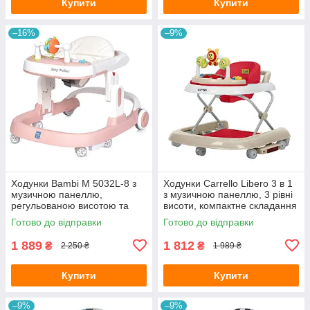
Купити
Купити
–16%
–9%
Ходунки Bambi M 5032L-8 з
Ходунки Carrello Libero 3 в 1
музичною панеллю,
з музичною панеллю, 3 рівні
регульованою висотою та
висоти, компактне складання
світловими ефектами
(CRL-9602/3 Red)
Готово до відправки
Готово до відправки
1 889
1 812
₴
₴
2 250 ₴
1 989 ₴
Купити
Купити
–9%
–9%