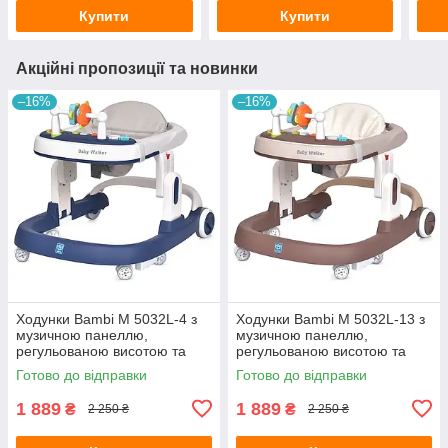
Купити
Купити
Акційні пропозиції та новинки
–16%
–16%
Ходунки Bambi M 5032L-4 з
Ходунки Bambi M 5032L-13 з
музичною панеллю,
музичною панеллю,
регульованою висотою та
регульованою висотою та
світловими ефектами
світловими ефектами
Готово до відправки
Готово до відправки
1 889
1 889
₴
₴
2 250 ₴
2 250 ₴