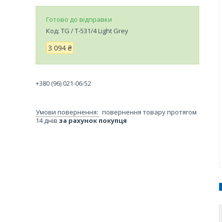
Готово до відправки
Код:
TG / T-531/4 Light Grey
3 094 ₴
+380 (96) 021-06-52
повернення товару протягом
14 днів
за рахунок покупця