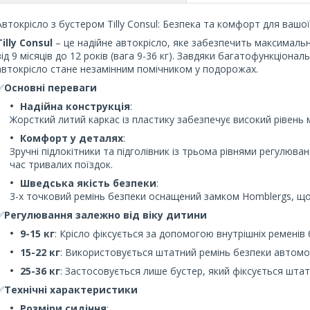
Автокрісло з бустером Tilly Consul: Безпека та комфорт для вашо
Tilly Consul
– це надійне автокрісло, яке забезпечить максимальни
від 9 місяців до 12 років (вага 9-36 кг). Завдяки багатофункціонал
автокрісло стане незамінним помічником у подорожах.
✅
Основні переваги
Надійна конструкція
:
Жорсткий литий каркас із пластику забезпечує високий рівень м
Комфорт у деталях
:
Зручні підлокітники та підголівник із трьома рівнями регулю
час тривалих поїздок.
Шведська якість безпеки
:
3-х точковий ремінь безпеки оснащений замком Homblergs, що 
✅
Регулювання залежно від віку дитини
9-15 кг
: Крісло фіксується за допомогою внутрішніх ременів 
15-22 кг
: Використовується штатний ремінь безпеки автомо
25-36 кг
: Застосовується лише бустер, який фіксується шта
✅
Технічні характеристики
Розміри сидіння
: