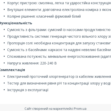
Корпус пристрою: смоляна, легка та ударостійка конструкція
Внутрішні елементи: довговічна електролізна комірка з які
Колірне рішення: класичний фірмовий білий
Функціональність
Сумісність з фільтрами: сумісний із насосами продуктивністю 
Продуктивність системи: генерація чистого вільного хлору з
Пропорція солі: необхідна концентрація для запуску становит
Сумісність з басейнами: каркасні та надувні невеликі басейни
Споживана потужність: мінімальне енергоспоживання (адапт
Напруга живлення: 220-240 В
Комплектація
Електричний проточний хлоргенератор із кабелем живлення
Тестер для визначення рівня pH та концентрації хлору у воді
Інструкція з експлуатації
Prom.ua
Сайт створений на маркетплейсі