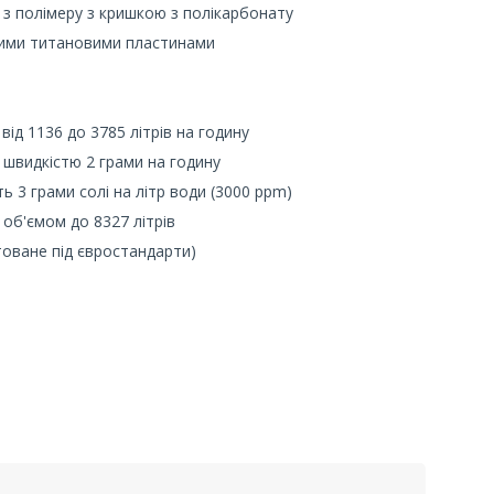
 з полімеру з кришкою з полікарбонату
сними титановими пластинами
від 1136 до 3785 літрів на годину
і швидкістю 2 грами на годину
ь 3 грами солі на літр води (3000 ppm)
 об'ємом до 8327 літрів
оване під євростандарти)