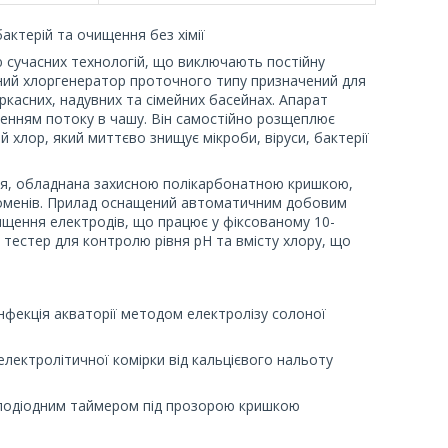
актерій та очищення без хімії
 сучасних технологій, що виключають постійну
мний хлоргенератор проточного типу призначений для
касних, надувних та сімейних басейнах. Апарат
рненням потоку в чашу. Він самостійно розщеплює
й хлор, який миттєво знищує мікроби, віруси, бактерії
ція, обладнана захисною полікарбонатною кришкою,
променів. Прилад оснащений автоматичним добовим
ищення електродів, що працює у фіксованому 10-
 тестер для контролю рівня pH та вмісту хлору, що
нфекція акваторії методом електролізу солоної
ектролітичної комірки від кальцієвого нальоту
ітлодіодним таймером під прозорою кришкою