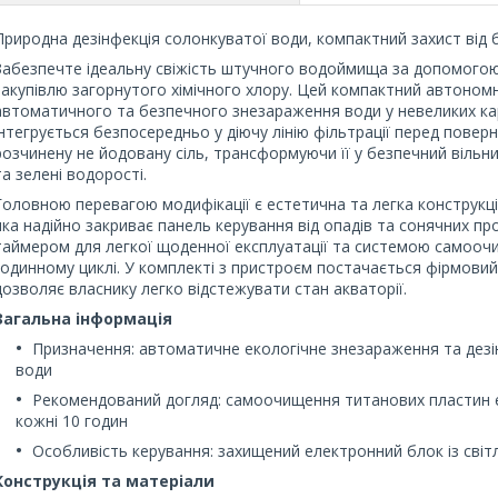
Природна дезінфекція солонкуватої води, компактний захист від б
Забезпечте ідеальну свіжість штучного водоймища за допомогою
закупівлю загорнутого хімічного хлору. Цей компактний автоно
автоматичного та безпечного знезараження води у невеликих кар
інтегрується безпосередньо у діючу лінію фільтрації перед пове
розчинену не йодовану сіль, трансформуючи її у безпечний вільни
та зелені водорості.
Головною перевагою модифікації є естетична та легка конструк
яка надійно закриває панель керування від опадів та сонячних 
таймером для легкої щоденної експлуатації та системою самооч
годинному циклі. У комплекті з пристроєм постачається фірмовий
дозволяє власнику легко відстежувати стан акваторії.
Загальна інформація
Призначення: автоматичне екологічне знезараження та дезі
води
Рекомендований догляд: самоочищення титанових пластин ел
кожні 10 годин
Особливість керування: захищений електронний блок із св
Конструкція та матеріали