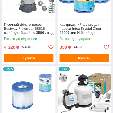
Пісочний фільтр-насос
Картриджний фільтр для
Bestway Flowclear 58515
насоса Intex Krystal Clear
сірий для басейнів 3596 л/год
29007 тип H білий для
з 6-позиційним клапаном
басейнів 183-305см 3 штуки в
Готово до відправки
Готово до відправки
наборі
4 320
350
₴
₴
5 400 ₴
416 ₴
Купити
Купити
–15%
–14%