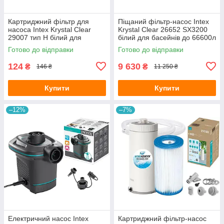
Картриджний фільтр для
Піщаний фільтр-насос Intex
насоса Intex Krystal Clear
Krystal Clear 26652 SX3200
29007 тип H білий для
білий для басейнів до 66600л
басейнів 183-305см 1 штука
з вбудованим таймером
Готово до відправки
Готово до відправки
124
9 630
₴
₴
146 ₴
11 250 ₴
Купити
Купити
–12%
–7%
Електричний насос Intex
Картриджний фільтр-насос