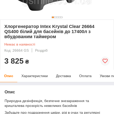
Хлоргенератор Intex Krystal Clear 26664
QS400 білий для басейнів до 17400л з
вбудованим таймером
Немає в наявності
Код: 26664 GS
Роздріб
3 825
₴
Опис
Характеристики
Доставка
Оплата
Умови п
Опис
Природна дезінфекція, безпечне знезараження та
кришталева прозорість невеликих басейнів
Забудьте про подразнення шкіри, різі в очах та регулярні