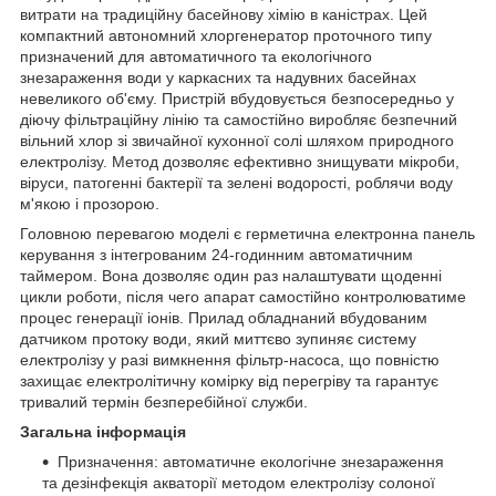
витрати на традиційну басейнову хімію в каністрах. Цей
компактний автономний хлоргенератор проточного типу
призначений для автоматичного та екологічного
знезараження води у каркасних та надувних басейнах
невеликого об'єму. Пристрій вбудовується безпосередньо у
діючу фільтраційну лінію та самостійно виробляє безпечний
вільний хлор зі звичайної кухонної солі шляхом природного
електролізу. Метод дозволяє ефективно знищувати мікроби,
віруси, патогенні бактерії та зелені водорості, роблячи воду
м'якою і прозорою.
Головною перевагою моделі є герметична електронна панель
керування з інтегрованим 24-годинним автоматичним
таймером. Вона дозволяє один раз налаштувати щоденні
цикли роботи, після чего апарат самостійно контролюватиме
процес генерації іонів. Прилад обладнаний вбудованим
датчиком протоку води, який миттєво зупиняє систему
електролізу у разі вимкнення фільтр-насоса, що повністю
захищає електролітичну комірку від перегріву та гарантує
тривалий термін безперебійної служби.
Загальна інформація
Призначення: автоматичне екологічне знезараження
та дезінфекція акваторії методом електролізу солоної