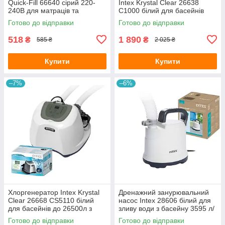
Quick-Fill 66640 сірий 220-
Intex Krystal Clear 26638
240В для матраців та
C1000 білий для басейнів
басейнів з 3 насадками
427-488см до 17000л з
Готово до відправки
Готово до відправки
картриджем типу A
518
1 890
₴
₴
585 ₴
2 025 ₴
Купити
Купити
–7%
–6%
Хлоргенератор Intex Krystal
Дренажний занурювальний
Clear 26668 CS5110 білий
насос Intex 28606 білий для
для басейнів до 26500л з
зливу води з басейну 3595 л/
вбудованим таймером
год з шлангом 5м
Готово до відправки
Готово до відправки