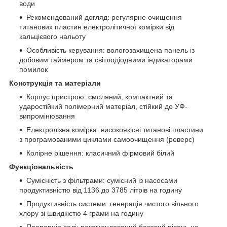
води
Рекомендований догляд: регулярне очищення
титанових пластин електролітичної комірки від
кальцієвого нальоту
Особливість керування: вологозахищена панель із
добовим таймером та світлодіодними індикаторами
помилок
Конструкція та матеріали
Корпус пристрою: смоляний, компактний та
ударостійкий полімерний матеріал, стійкий до УФ-
випромінювання
Електролізна комірка: високоякісні титанові пластини
з програмованими циклами самоочищення (реверс)
Колірне рішення: класичний фірмовий білий
Функціональність
Сумісність з фільтрами: сумісний із насосами
продуктивністю від 1136 до 3785 літрів на годину
Продуктивність системи: генерація чистого вільного
хлору зі швидкістю 4 грами на годину
Пропорція солі: рекомендований базовий рівень не