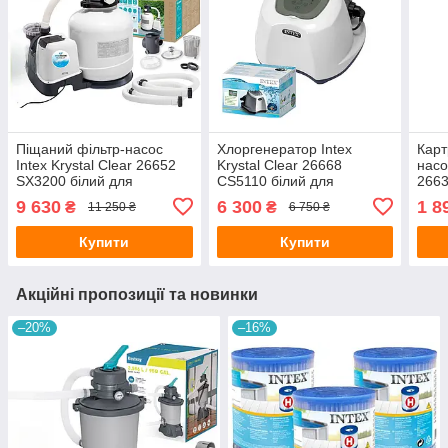
Піщаний фільтр-насос
Хлоргенератор Intex
Карт
Intex Krystal Clear 26652
Krystal Clear 26668
насо
SX3200 білий для
CS5110 білий для
2663
басейнів до 66600л з
басейнів до 26500л з
басе
9 630
6 300
1 8
₴
₴
11 250 ₴
6 750 ₴
вбудованим таймером
вбудованим таймером
1700
A
Купити
Купити
Акційні пропозиції та новинки
–20%
–16%