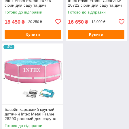
Intex Prism Frame 26726
Intex Prism Frame Clearview
сірий для саду та дачі
26722 сірий для саду та дачі
457х122 см з картриджним
427х107 см повна
Готово до відправки
Готово до відправки
фільтр-насосом, тентом,
комплектація
підстилко
18 450
16 650
₴
₴
20 250 ₴
18 000 ₴
Купити
Купити
–4%
Басейн каркасний круглий
дитячий Intex Metal Frame
28290 рожевий для саду та
дачі 244х76 см
Готово до відправки