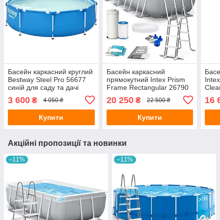
Басейн каркасний круглий
Басейн каркасний
Басе
Bestway Steel Pro 56677
прямокутний Intex Prism
Inte
синій для саду та дачі
Frame Rectangular 26790
Clea
305х76 см
сірий для саду та дачі
саду
3 600
20 250
16 
₴
₴
4 050 ₴
22 500 ₴
400х200х122 см з
повн
картриджним фільтр-
Купити
Купити
насосо
Акційні пропозиції та новинки
–11%
–11%