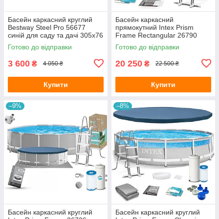
Басейн каркасний круглий
Басейн каркасний
Bestway Steel Pro 56677
прямокутний Intex Prism
синій для саду та дачі 305х76
Frame Rectangular 26790
см
сірий для саду та дачі
Готово до відправки
Готово до відправки
400х200х122 см з
картриджним фільтр-насосо
3 600
20 250
₴
₴
4 050 ₴
22 500 ₴
Купити
Купити
–9%
–8%
Басейн каркасний круглий
Басейн каркасний круглий