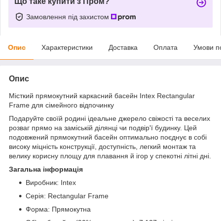
Що таке купити з Пром?
Замовлення під захистом
Опис
Характеристики
Доставка
Оплата
Умови п
Опис
Місткий прямокутний каркасний басейн Intex Rectangular
Frame для сімейного відпочинку
Подаруйте своїй родині ідеальне джерело свіжості та веселих
розваг прямо на заміській ділянці чи подвір'ї будинку. Цей
подовжений прямокутний басейн оптимально поєднує в собі
високу міцність конструкції, доступність, легкий монтаж та
велику корисну площу для плавання й ігор у спекотні літні дні.
Загальна інформація
Виробник: Intex
Серія: Rectangular Frame
Форма: Прямокутна