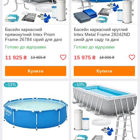
Басейн каркасний
Басейн каркасний круглий
прямокутний Intex Prism
Intex Metal Frame 28242ND
Frame 26784 сірий для дачі
синій для саду та дачі
300x175x80 см з
457х122 см повна
Готово до відправки
Готово до відправки
картриджним насосом та
комплектація
драбиною
11 925
15 975
₴
₴
13 455 ₴
18 000 ₴
Купити
Купити
–11%
–10%