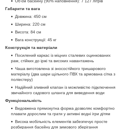
Об'єм басейну (90% наповнення): 7 127 літрів
Габарити та вага
Довжина: 450 см
Ширина: 220 см
Висота: 84 см
Вага конструкції: 45 кг
Конструкція та матеріали
Посилений каркас із міцних сталевих оцинкованих
рам, стійких до іржі та високих навантажень
Чаша виготовлена зі зносостійкого тришарового
матеріалу (два шари щільного ПВХ та армована сітка з
поліестеру)
Надійний зливний клапан із можливістю підключення
звичайного садового шланга для виведення води
Функціональність
Видовжена прямокутна форма дозволяє комфортно
плавати дорослим та грати у активні водні ігри дітям
Висока мобільність елементів забезпечує просте
розбирання басейну для зимового зберігання