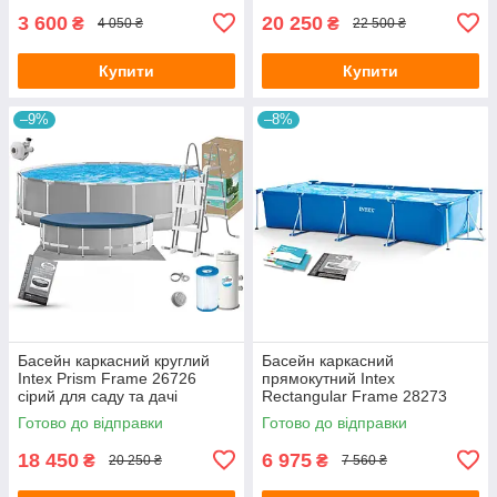
картриджним фільтр-насосо
3 600
20 250
₴
₴
4 050 ₴
22 500 ₴
Купити
Купити
–9%
–8%
Басейн каркасний круглий
Басейн каркасний
Intex Prism Frame 26726
прямокутний Intex
сірий для саду та дачі
Rectangular Frame 28273
457х122 см з картриджним
синій для саду та дачі
Готово до відправки
Готово до відправки
фільтр-насосом, тентом,
450x220x84 см
підстилко
18 450
6 975
₴
₴
20 250 ₴
7 560 ₴