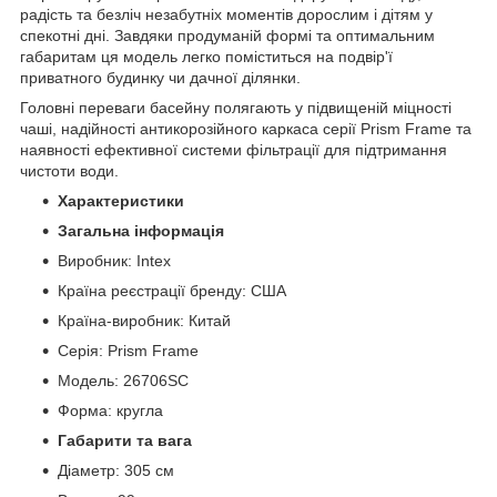
радість та безліч незабутніх моментів дорослим і дітям у
спекотні дні. Завдяки продуманій формі та оптимальним
габаритам ця модель легко поміститься на подвір'ї
приватного будинку чи дачної ділянки.
Головні переваги басейну полягають у підвищеній міцності
чаші, надійності антикорозійного каркаса серії Prism Frame та
наявності ефективної системи фільтрації для підтримання
чистоти води.
Характеристики
Загальна інформація
Виробник: Intex
Країна реєстрації бренду: США
Країна-виробник: Китай
Серія: Prism Frame
Модель: 26706SC
Форма: кругла
Габарити та вага
Діаметр: 305 см