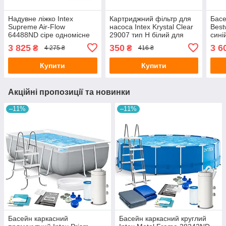
Надувне ліжко Intex
Картриджний фільтр для
Басе
Supreme Air-Flow
насоса Intex Krystal Clear
Best
64488ND сіре одномісне
29007 тип H білий для
сині
99х191х51 см з
басейнів 183-305см 3
305х
3 825
350
3 6
₴
₴
4 275 ₴
416 ₴
вбудованим насосом та
штуки в наборі
сумкою
Купити
Купити
Акційні пропозиції та новинки
–11%
–11%
Басейн каркасний
Басейн каркасний круглий