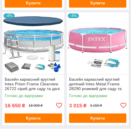
Купити
Купити
–8%
–4%
Басейн каркасний круглий
Басейн каркасний круглий
Intex Prism Frame Clearview
дитячий Intex Metal Frame
26722 сірий для саду та дачі
28290 рожевий для саду та
427х107 см повна
дачі 244х76 см
Готово до відправки
Готово до відправки
комплектація
16 650
3 015
₴
₴
18 000 ₴
3 150 ₴
Купити
Купити