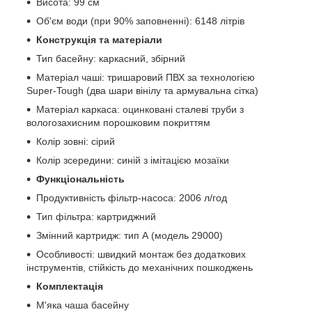
Висота: 99 см
Об'єм води (при 90% заповненні): 6148 літрів
Конструкція та матеріали
Тип басейну: каркасний, збірний
Матеріал чаші: тришаровий ПВХ за технологією
Super-Tough (два шари вінілу та армувальна сітка)
Матеріал каркаса: оцинковані сталеві труби з
вологозахисним порошковим покриттям
Колір зовні: сірий
Колір зсередини: синій з імітацією мозаїки
Функціональність
Продуктивність фільтр-насоса: 2006 л/год
Тип фільтра: картриджний
Змінний картридж: тип А (модель 29000)
Особливості: швидкий монтаж без додаткових
інструментів, стійкість до механічних пошкоджень
Комплектація
М'яка чаша басейну