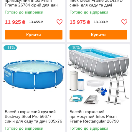
прямокутний Intex Prism
Intex Metal Frame 28242ND
Frame 26784 сірий для дачі
синій для саду та дачі
300x175x80 см з
457х122 см повна
Готово до відправки
Готово до відправки
картриджним насосом та
комплектація
драбиною
11 925
15 975
₴
₴
13 455 ₴
18 000 ₴
Купити
Купити
–11%
–10%
Басейн каркасний круглий
Басейн каркасний
Bestway Steel Pro 56677
прямокутний Intex Prism
синій для саду та дачі 305х76
Frame Rectangular 26790
см
сірий для саду та дачі
Готово до відправки
Готово до відправки
400х200х122 см з