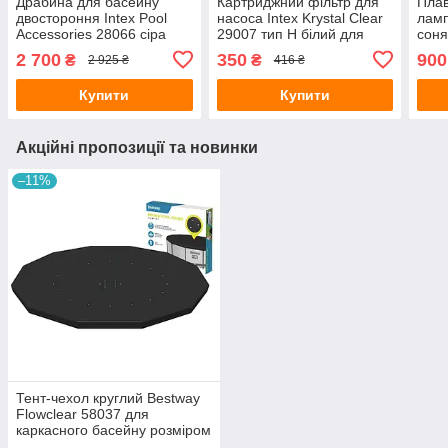
Драбина для басейну
Картриджний фільтр для
Плав
двостороння Intex Pool
насоса Intex Krystal Clear
ламп
Accessories 28066 сіра
29007 тип H білий для
соня
металева для каркасних
басейнів 183-305см 3
басе
2 700
350
900
₴
₴
2 925 ₴
416 ₴
басейнів 122 см
штуки в наборі
Купити
Купити
Акційні пропозиції та новинки
–11%
Тент-чехол круглий Bestway
Flowclear 58037 для
каркасного басейну розміром
366 см