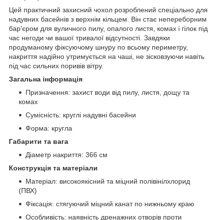
Цей практичний захисний чохол розроблений спеціально для
надувних басейнів з верхнім кільцем. Він стає непереборним
бар'єром для вуличного пилу, опалого листя, комах і гілок під
час негоди чи вашої тривалої відсутності. Завдяки
продуманому фіксуючому шнуру по всьому периметру,
накриття надійно утримується на чаші, не зісковзуючи навіть
під час сильних поривів вітру.
Загальна інформація
Призначення: захист води від пилу, листя, дощу та
комах
Сумісність: круглі надувні басейни
Форма: кругла
Габарити та вага
Діаметр накриття: 366 см
Конструкція та матеріали
Матеріал: високоякісний та міцний полівінілхлорид
(ПВХ)
Фіксація: стягуючий міцний канат по нижньому краю
Особливість: наявність дренажних отворів проти