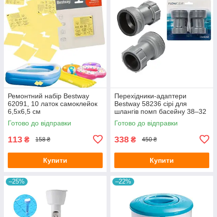
Ремонтний набір Bestway
Перехідники-адаптери
62091, 10 латок самоклейок
Bestway 58236 сірі для
6,5x6,5 см
шлангів помп басейну 38–32
мм 2 шт.
Готово до відправки
Готово до відправки
113
338
₴
₴
158 ₴
450 ₴
Купити
Купити
–25%
–22%