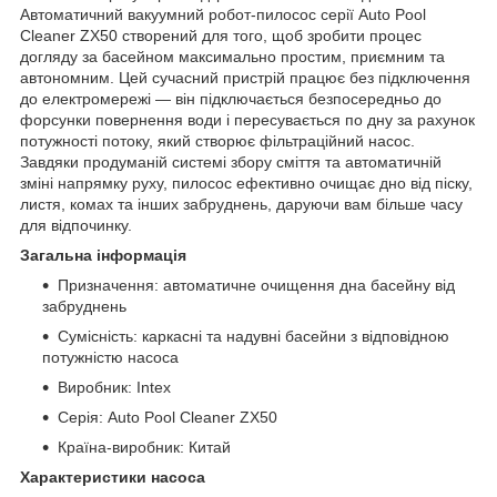
Автоматичний вакуумний робот-пилосос серії Auto Pool
Cleaner ZX50 створений для того, щоб зробити процес
догляду за басейном максимально простим, приємним та
автономним. Цей сучасний пристрій працює без підключення
до електромережі — він підключається безпосередньо до
форсунки повернення води і пересувається по дну за рахунок
потужності потоку, який створює фільтраційний насос.
Завдяки продуманій системі збору сміття та автоматичній
зміні напрямку руху, пилосос ефективно очищає дно від піску,
листя, комах та інших забруднень, даруючи вам більше часу
для відпочинку.
Загальна інформація
Призначення: автоматичне очищення дна басейну від
забруднень
Сумісність: каркасні та надувні басейни з відповідною
потужністю насоса
Виробник: Intex
Серія: Auto Pool Cleaner ZX50
Країна-виробник: Китай
Характеристики насоса