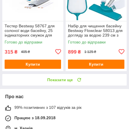
Тестер Bestway 58767 для
Набір для чищення басейну
солоної води басейну, 25
Bestway Flowclear 58013 для
індикаторних смужок для
догляду за водою 239 см з
вимірювання солі
пилососом від садового
Готово до відправки
Готово до відправки
шланга
315
899
₴
₴
405 ₴
1 125 ₴
Купити
Купити
Показати ще
Про нас
99% позитивних з 107 відгуків за рік
Працює з 18.09.2018
м. Харків