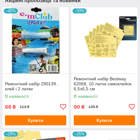
Акційні пропозиції та новинки
–40%
–33%
Ремонтний набір Bestway
Ремонтний набір 290139 ,
62068, 10 латок самоклейок
клей і 2 латки
6,5x6,5 см
В наявності
В наявності
68
90
₴
₴
113 ₴
135 ₴
Купити
Купити
–29%
–25%