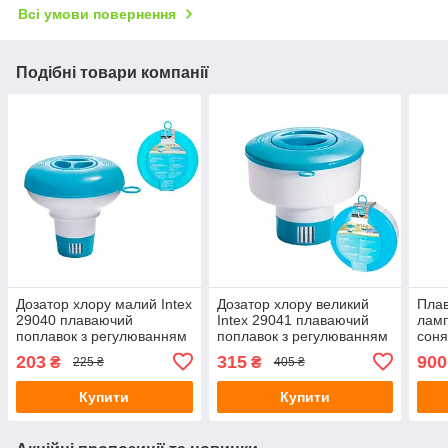
Всі умови повернення
Подібні товари компанії
Дозатор хлору малий Intex
Дозатор хлору великий
Плав
29040 плаваючий
Intex 29041 плаваючий
ламп
поплавок з регулюванням
поплавок з регулюванням
соня
для таблеток до 2.5 см
для таблеток до 7.6 см
басе
203
315
900
₴
₴
225 ₴
405 ₴
Купити
Купити