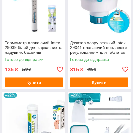
Термометр плаваючий Intex
Дозатор хлору великий Intex
29039 білий для каркасних та
29041 плаваючий поплавок з
надувних басейнів
регулюванням для таблеток
до 7.6 см
Готово до відправки
Готово до відправки
135
315
₴
₴
180 ₴
405 ₴
Купити
Купити
–22%
–20%