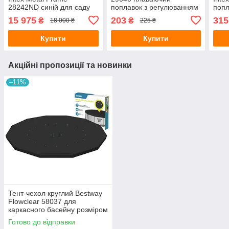
28242ND синій для саду
поплавок з регулюванням
попл
та дачі 457х122 см повна
для таблеток до 2.5 см
для 
15 975
203
315
₴
₴
18 000 ₴
225 ₴
комплектація
Купити
Купити
Акційні пропозиції та новинки
–11%
Тент-чехол круглий Bestway
Flowclear 58037 для
каркасного басейну розміром
366 см
Готово до відправки