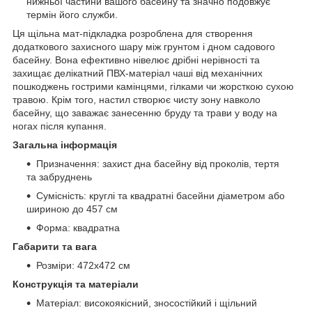
нижньої частини вашого басейну та значно подовжує
термін його служби.
Ця щільна мат-підкладка розроблена для створення
додаткового захисного шару між грунтом і дном садового
басейну. Вона ефективно нівелює дрібні нерівності та
захищає делікатний ПВХ-матеріал чаші від механічних
пошкоджень гострими камінцями, гілками чи жорсткою сухою
травою. Крім того, настил створює чисту зону навколо
басейну, що заважає занесенню бруду та трави у воду на
ногах після купання.
Загальна інформація
Призначення: захист дна басейну від проколів, тертя
та забруднень
Сумісність: круглі та квадратні басейни діаметром або
шириною до 457 см
Форма: квадратна
Габарити та вага
Розміри: 472х472 см
Конструкція та матеріали
Матеріал: високоякісний, зносостійкий і щільний