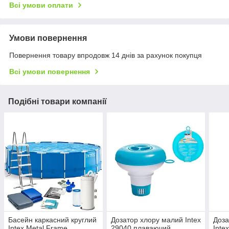
Всі умови оплати
Умови повернення
Повернення товару впродовж 14 днів за рахунок покупця
Всі умови повернення
Подібні товари компанії
Басейн каркасний круглий
Дозатор хлору малий Intex
Доза
Intex Metal Frame
29040 плаваючий
Inte