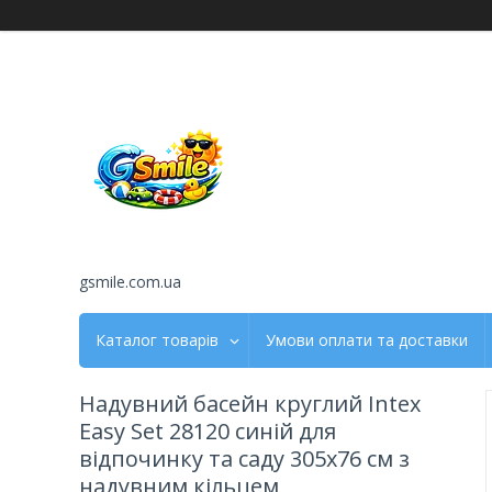
gsmile.com.ua
Каталог товарів
Умови оплати та доставки
Надувний басейн круглий Intex
Easy Set 28120 синій для
відпочинку та саду 305х76 см з
надувним кільцем