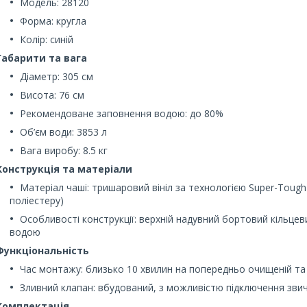
Модель: 28120
Форма: кругла
Колір: синій
Габарити та вага
Діаметр: 305 см
Висота: 76 см
Рекомендоване заповнення водою: до 80%
Об’єм води: 3853 л
Вага виробу: 8.5 кг
Конструкція та матеріали
Матеріал чаші: тришаровий вініл за технологією Super-Tough 
поліестеру)
Особливості конструкції: верхній надувний бортовий кільце
водою
Функціональність
Час монтажу: близько 10 хвилин на попередньо очищеній та 
Зливний клапан: вбудований, з можливістю підключення зви
Комплектація