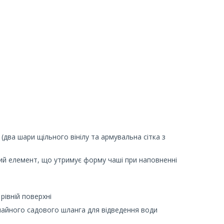
(два шари щільного вінілу та армувальна сітка з
вий елемент, що утримує форму чаші при наповненні
рівній поверхні
чайного садового шланга для відведення води