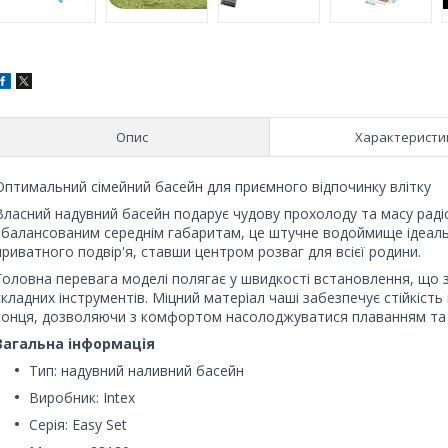
Опис
Характеристи
Оптимальний сімейний басейн для приємного відпочинку влітку
Власний надувний басейн подарує чудову прохолоду та масу радісн
збалансованим середнім габаритам, це штучне водоймище ідеально
приватного подвір'я, ставши центром розваг для всієї родини.
Головна перевага моделі полягає у швидкості встановлення, що 
складних інструментів. Міцний матеріал чаші забезпечує стійкість
сонця, дозволяючи з комфортом насолоджуватися плаванням та 
Загальна інформація
Тип: надувний наливний басейн
Виробник: Intex
Серія: Easy Set