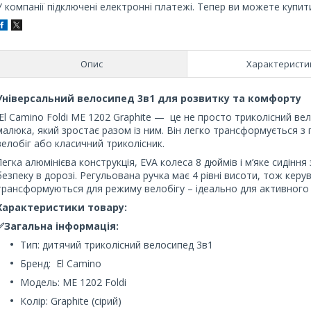
У компанії підключені електронні платежі. Тепер ви можете купит
Опис
Характеристи
Універсальний велосипед 3в1 для розвитку та комфорту
El Camino Foldi ME 1202 Graphite — це не просто триколісний ве
малюка, який зростає разом із ним. Він легко трансформується з
велобіг або класичний триколісник.
Легка алюмінієва конструкція, EVA колеса 8 дюймів і м’яке сидінн
безпеку в дорозі. Регульована ручка має 4 рівні висоти, тож керу
трансформуються для режиму велобігу – ідеально для активного
Характеристики товару:
✅
Загальна інформація:
Тип: дитячий триколісний велосипед 3в1
Бренд: El Camino
Модель: ME 1202 Foldi
Колір: Graphite (сірий)