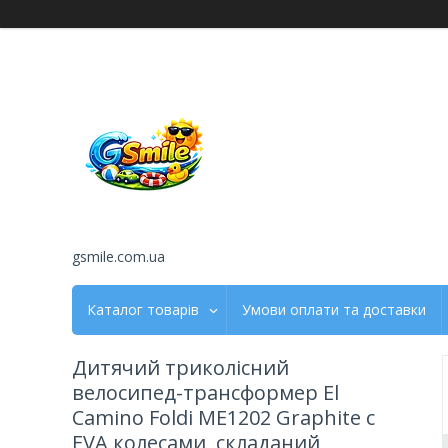
gsmile.com.ua
Каталог товарів
Умови оплати та доставки
Дитячий триколісний
велосипед-трансформер El
Camino Foldi ME1202 Graphite с
EVA колесами, складаний