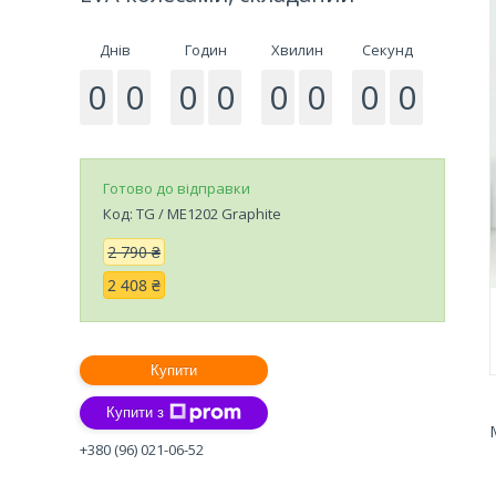
Днів
Годин
Хвилин
Секунд
0
0
0
0
0
0
0
0
Готово до відправки
Код:
TG / ME1202 Graphite
2 790 ₴
2 408 ₴
Купити
Купити з
+380 (96) 021-06-52