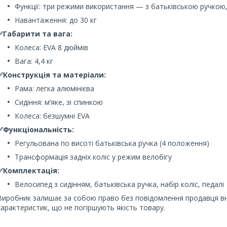
Функції: три режими використання — з батьківською ручкою,
Навантаження: до 30 кг
✅
Габарити та вага:
Колеса: EVA 8 дюймів
Вага: 4,4 кг
✅
Конструкція та матеріали:
Рама: легка алюмінієва
Сидіння: м’яке, зі спинкою
Колеса: безшумні EVA
✅
Функціональність:
Регульована по висоті батьківська ручка (4 положення)
Трансформація задніх коліс у режим велобігу
✅
Комплектація:
Велосипед з сидінням, батьківська ручка, набір коліс, педалі
Виробник залишає за собою право без повідомлення продавця вно
характеристик, що не погіршують якість товару.