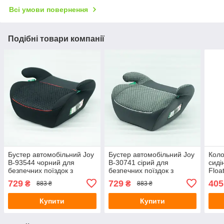
Всі умови повернення
Подібні товари компанії
Бустер автомобільний Joy
Бустер автомобільний Joy
Коло
B-93544 чорний для
B-30741 сірий для
сиді
безпечних поїздок з
безпечних поїздок з
Floa
підлокітниками та знімним
підлокітниками та знімним
нав
729
729
405
₴
₴
883 ₴
883 ₴
чохлом, 15-36 кг
чохлом, 15-36 кг
малю
латк
Купити
Купити