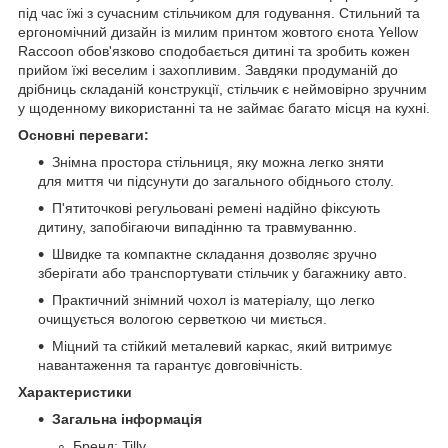
під час їжі з сучасним стільчиком для годування. Стильний та
ергономічний дизайн із милим принтом жовтого єнота Yellow
Raccoon обов'язково сподобається дитині та зробить кожен
прийом їжі веселим і захопливим. Завдяки продуманій до
дрібниць складаній конструкції, стільчик є неймовірно зручним
у щоденному використанні та не займає багато місця на кухні.
Основні переваги:
Знімна простора стільниця, яку можна легко зняти
для миття чи підсунути до загального обіднього столу.
П'ятиточкові регульовані ремені надійно фіксують
дитину, запобігаючи випадінню та травмуванню.
Швидке та компактне складання дозволяє зручно
зберігати або транспортувати стільчик у багажнику авто.
Практичний знімний чохол із матеріалу, що легко
очищується вологою серветкою чи миється.
Міцний та стійкий металевий каркас, який витримує
навантаження та гарантує довговічність.
Характеристики
Загальна інформація
Бренд: Tilly