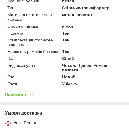
Країна виробник
Китай
Тип
Стільчик-трансформер
Матеріал виготовлення
метал, пластик
каркаса
Опори стільчика
ніжки
Підніжка
Так
Комплектація столиком-
Так
підносом
Наявність ременів безпеки
Так
Колір
Сірий
Вид аксесуара
Чохол, Піднос, Ремені
безпеки
Стан
Новий
Стать
Унісекс
Приховати
Умови доставки
Нова Пошта