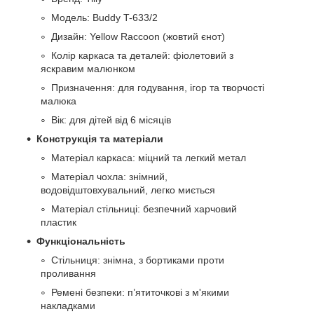
Модель: Buddy T-633/2
Дизайн: Yellow Raccoon (жовтий єнот)
Колір каркаса та деталей: фіолетовий з
яскравим малюнком
Призначення: для годування, ігор та творчості
малюка
Вік: для дітей від 6 місяців
Конструкція та матеріали
Матеріал каркаса: міцний та легкий метал
Матеріал чохла: знімний,
водовідштовхувальний, легко миється
Матеріал стільниці: безпечний харчовий
пластик
Функціональність
Стільниця: знімна, з бортиками проти
проливання
Ремені безпеки: п’ятиточкові з м'якими
накладками