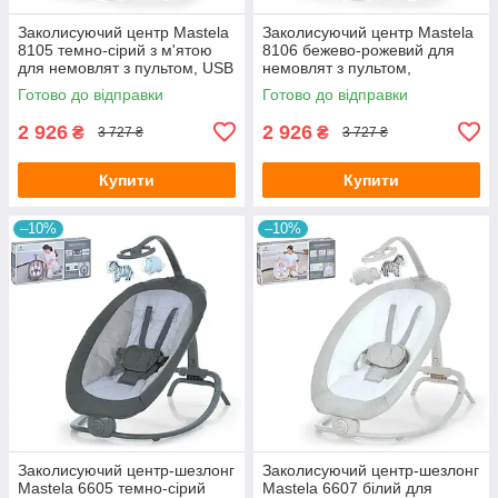
Заколисуючий центр Mastela
Заколисуючий центр Mastela
8105 темно-сірий з м'ятою
8106 бежево-рожевий для
для немовлят з пультом, USB
немовлят з пультом,
та москітною сіткою
Bluetooth, USB та москітною
Готово до відправки
Готово до відправки
сіткою
2 926
2 926
₴
₴
3 727 ₴
3 727 ₴
Купити
Купити
–10%
–10%
Заколисуючий центр-шезлонг
Заколисуючий центр-шезлонг
Mastela 6605 темно-сірий
Mastela 6607 білий для