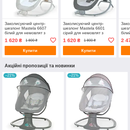
Заколисуючий центр-
Заколисуючий центр-
Зако
шезлонг Mastela 6607
шезлонг Mastela 6601
шезл
білий для немовлят з
сірий для немовлят з
біли
вібро, музикою та
вібро, музикою та
дуго
1 620
1 620
2 4
₴
₴
1 800 ₴
1 800 ₴
підвісками
підвісками
Купити
Купити
Акційні пропозиції та новинки
–21%
–21%