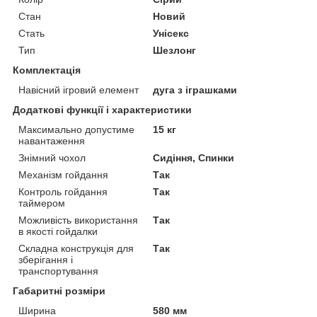
Стан
Новий
Стать
Унісекс
Тип
Шезлонг
Комплектація
Навісний ігровий елемент
дуга з іграшками
Додаткові функції і характеристики
Максимально допустиме
15 кг
навантаження
Знімний чохол
Сидіння, Спинки
Механізм гойдання
Так
Контроль гойдання
Так
таймером
Можливість використання
Так
в якості гойдалки
Складна конструкція для
Так
зберігання і
транспортування
Габаритні розміри
Ширина
580 мм