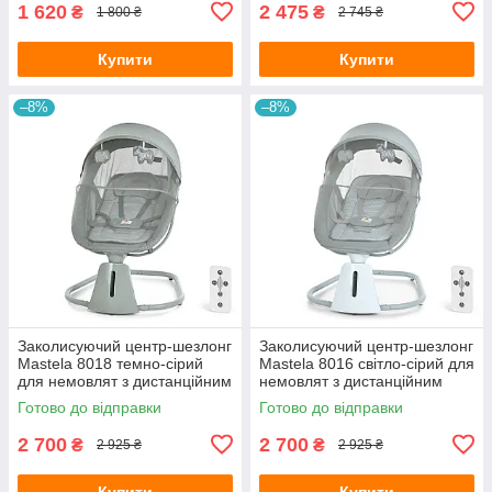
1 620
2 475
₴
₴
1 800 ₴
2 745 ₴
Купити
Купити
–8%
–8%
Заколисуючий центр-шезлонг
Заколисуючий центр-шезлонг
Mastela 8018 темно-сірий
Mastela 8016 світло-сірий для
для немовлят з дистанційним
немовлят з дистанційним
керуванням APP та
керуванням APP та
Готово до відправки
Готово до відправки
москітною сіткою
москітною сіткою
2 700
2 700
₴
₴
2 925 ₴
2 925 ₴
Купити
Купити