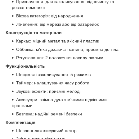
Призначення: для заколисування, відпочинку та
розваг немовлят
Вікова категорія: від народження
Живлення: від мережі або від батарейок
Конструкція та матеріали
Каркас: міцний метал та якісний пластик
Оббивка: м'яка дихаюча тканина, приємна до тіла
Регулювання: 2 положення нахилу люльки
Функціональність
Швидкості заколисування: 5 режимів
Таймер: налаштування часу роботи
Звукові ефекти: приємні мелодії
Аксесуари: знімна дуга з м'якими підвісними
іграшками
Безпека: надійні ремені безпеки
Комплектація
Шезлонг-заколисуючий центр
Знімна дуга з підвісками