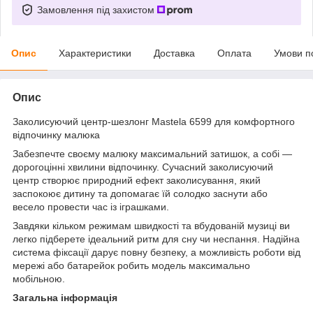
Замовлення під захистом
Опис
Характеристики
Доставка
Оплата
Умови п
Опис
Заколисуючий центр-шезлонг Mastela 6599 для комфортного
відпочинку малюка
Забезпечте своєму малюку максимальний затишок, а собі —
дорогоцінні хвилини відпочинку. Сучасний заколисуючий
центр створює природний ефект заколисування, який
заспокоює дитину та допомагає їй солодко заснути або
весело провести час із іграшками.
Завдяки кільком режимам швидкості та вбудованій музиці ви
легко підберете ідеальний ритм для сну чи неспання. Надійна
система фіксації дарує повну безпеку, а можливість роботи від
мережі або батарейок робить модель максимально
мобільною.
Загальна інформація