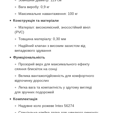
Вага виробу: 0,9 кг
Максимальне навантаження: 100 кг
Конструкція та матеріали
Матеріал: високоякісний, зносостійкий вініл
(PVC)
Товщина матеріалу: 0,30 мм
Надійний клапан з високим захистом від
випадкового здування
Функціональність
Прозорий верх для максимального ефекту
сяяння блискіток на сонці
Велика вантажопідйомність для комфортного
відпочинку дорослих
Легка вага та компактність у здутому вигляді
для зручних подорожей
Комплектація
Надувне коло рожеве Intex 56274
Спеціальна клейка латка для швидкого ремонту