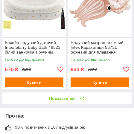
Басейн надувний дитячий
Надувний матрац пляжний
Intex Starry Baby Bath 48523
Intex Каракатиця 58731
білий ванночка з ручним
рожевий для плавання
насосом та латкою 89х66х25
191х117х30 см з латкою
Готово до відправки
Готово до відправки
см
675
833
₴
₴
810 ₴
990 ₴
Купити
Купити
Показати ще
Про нас
99% позитивних з 107 відгуків за рік