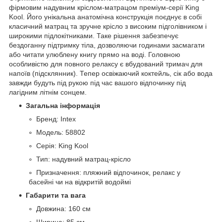
фірмовим надувним кріслом-матрацом преміум-серії King
Kool. Його унікальна анатомічна конструкція поєднує в собі
класичний матрац та зручне крісло з високим підголівником і
широкими підлокітниками. Таке рішення забезпечує
бездоганну підтримку тіла, дозволяючи годинами засмагати
або читати улюблену книгу прямо на воді. Головною
особливістю для повного релаксу є вбудований тримач для
напоїв (підсклянник). Тепер освіжаючий коктейль, сік або вода
завжди будуть під рукою під час вашого відпочинку під
лагідним літнім сонцем.
Загальна інформація
Бренд: Intex
Модель: 58802
Серія: King Kool
Тип: надувний матрац-крісло
Призначення: пляжний відпочинок, релакс у
басейні чи на відкритій водоймі
Габарити та вага
Довжина: 160 см
Ширина: 85 см