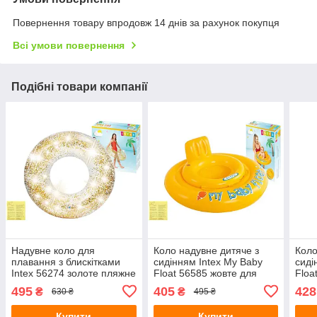
Повернення товару впродовж 14 днів за рахунок покупця
Всі умови повернення
Подібні товари компанії
Надувне коло для
Коло надувне дитяче з
Коло
плавання з блискітками
сидінням Intex My Baby
сиді
Intex 56274 золоте пляжне
Float 56585 жовте для
Floa
діаметр 119 см з латкою
навчання плаванню
нав
495
405
428
₴
₴
630 ₴
495 ₴
малюків від 6-12 місяців з
малю
латкою 70 см
латк
Купити
Купити