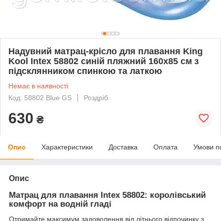
Надувний матрац-крісло для плавання King
Kool Intex 58802 синій пляжний 160х85 см з
підсклянником спинкою та латкою
Немає в наявності
Код: 58802 Blue GS
Роздріб
630
₴
Опис
Характеристики
Доставка
Оплата
Умови п
Опис
Матрац для плавання Intex 58802: королівський
комфорт на водній гладі
Отримайте максимум задоволення від літнього відпочинку з