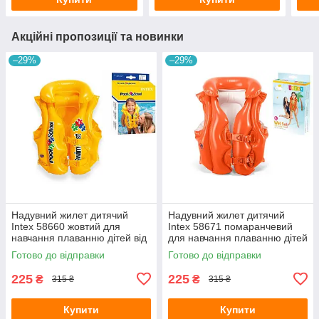
Акційні пропозиції та новинки
–29%
–29%
Надувний жилет дитячий
Надувний жилет дитячий
Intex 58660 жовтий для
Intex 58671 помаранчевий
навчання плаванню дітей від
для навчання плаванню дітей
3-6 років 50х47 см
від 3-6 років 50х47 см
Готово до відправки
Готово до відправки
225
225
₴
₴
315 ₴
315 ₴
Купити
Купити