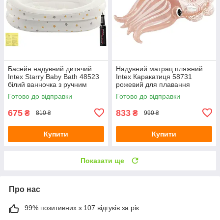
Басейн надувний дитячий
Надувний матрац пляжний
Intex Starry Baby Bath 48523
Intex Каракатиця 58731
білий ванночка з ручним
рожевий для плавання
насосом та латкою 89х66х25
191х117х30 см з латкою
Готово до відправки
Готово до відправки
см
675
833
₴
₴
810 ₴
990 ₴
Купити
Купити
Показати ще
Про нас
99% позитивних з 107 відгуків за рік