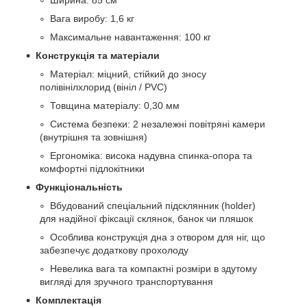
Вага виробу: 1,6 кг
Максимальне навантаження: 100 кг
Конструкція та матеріали
Матеріал: міцний, стійкий до зносу
полівінілхлорид (вініл / PVC)
Товщина матеріалу: 0,30 мм
Система безпеки: 2 незалежні повітряні камери
(внутрішня та зовнішня)
Ергономіка: висока надувна спинка-опора та
комфортні підлокітники
Функціональність
Вбудований спеціальний підсклянник (holder)
для надійної фіксації склянок, банок чи пляшок
Особлива конструкція дна з отвором для ніг, що
забезпечує додаткову прохолоду
Невелика вага та компактні розміри в здутому
вигляді для зручного транспортування
Комплектація