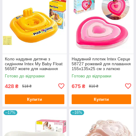
Коло надувне дитяче з
Надувний плотик Intex Серце
сидінням Intex My Baby Float
58727 рожевий для плавання
56587 жовте для навчання
155х135х25 см з латкою
плаванню малюків від 1-2
Готово до відправки
Готово до відправки
років з латкою 79х79 см
428
675
₴
₴
518 ₴
810 ₴
Купити
Купити
–17%
–16%