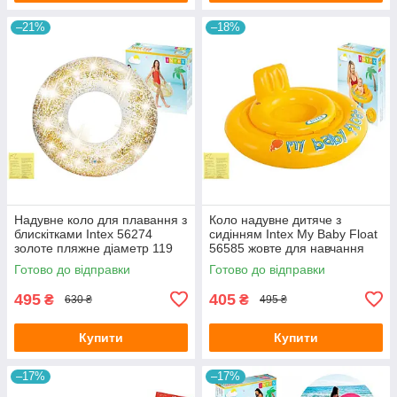
–21%
–18%
Надувне коло для плавання з
Коло надувне дитяче з
блискітками Intex 56274
сидінням Intex My Baby Float
золоте пляжне діаметр 119
56585 жовте для навчання
см з латкою
плаванню малюків від 6-12
Готово до відправки
Готово до відправки
місяців з латкою 70 см
495
405
₴
₴
630 ₴
495 ₴
Купити
Купити
–17%
–17%