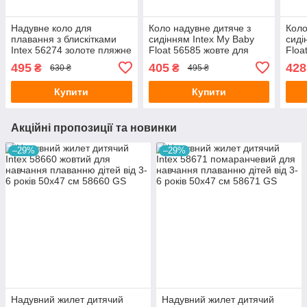
Надувне коло для
Коло надувне дитяче з
Коло
плавання з блискітками
сидінням Intex My Baby
сиді
Intex 56274 золоте пляжне
Float 56585 жовте для
Floa
діаметр 119 см з латкою
навчання плаванню
нав
495
405
428
₴
₴
630 ₴
495 ₴
малюків від 6-12 місяців з
малю
латкою 70 см
латк
Купити
Купити
Акційні пропозиції та новинки
–29%
–29%
Надувний жилет дитячий
Надувний жилет дитячий