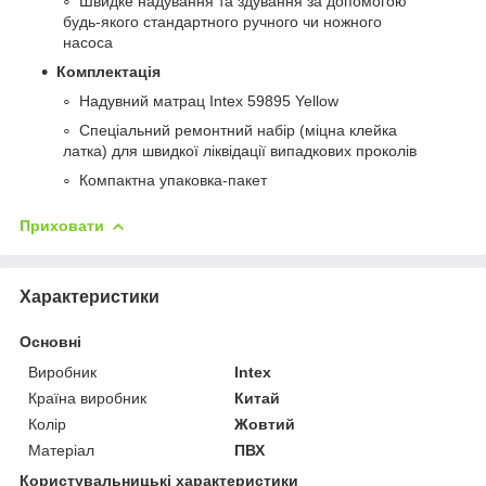
Швидке надування та здування за допомогою
будь-якого стандартного ручного чи ножного
насоса
Комплектація
Надувний матрац Intex 59895 Yellow
Спеціальний ремонтний набір (міцна клейка
латка) для швидкої ліквідації випадкових проколів
Компактна упаковка-пакет
Приховати
Характеристики
Основні
Виробник
Intex
Країна виробник
Китай
Колір
Жовтий
Матеріал
ПВХ
Користувальницькі характеристики