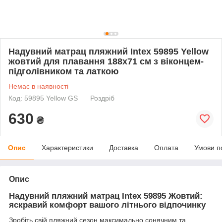
Надувний матрац пляжний Intex 59895 Yellow
жовтий для плавання 188х71 см з віконцем-
підголівником та латкою
Немає в наявності
Код: 59895 Yellow GS
Роздріб
630
₴
Опис
Характеристики
Доставка
Оплата
Умови п
Опис
Надувний пляжний матрац Intex 59895 Жовтий:
яскравий комфорт вашого літнього відпочинку
Зробіть свій пляжний сезон максимально сонячним та