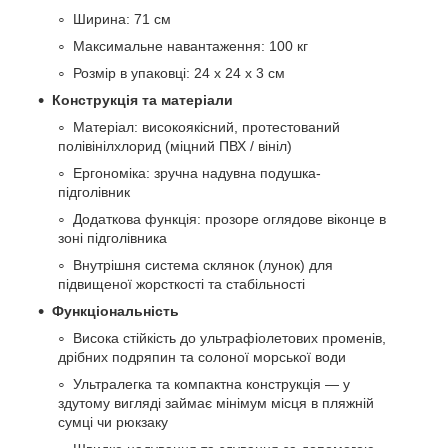
Ширина: 71 см
Максимальне навантаження: 100 кг
Розмір в упаковці: 24 x 24 x 3 см
Конструкція та матеріали
Матеріал: високоякісний, протестований
полівінілхлорид (міцний ПВХ / вініл)
Ергономіка: зручна надувна подушка-
підголівник
Додаткова функція: прозоре оглядове віконце в
зоні підголівника
Внутрішня система склянок (лунок) для
підвищеної жорсткості та стабільності
Функціональність
Висока стійкість до ультрафіолетових променів,
дрібних подряпин та солоної морської води
Ультралегка та компактна конструкція — у
здутому вигляді займає мінімум місця в пляжній
сумці чи рюкзаку