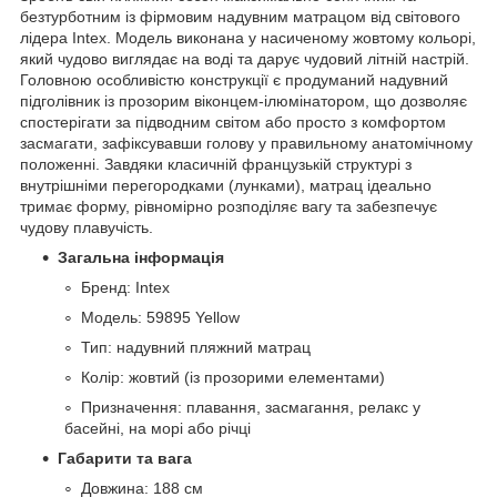
безтурботним із фірмовим надувним матрацом від світового
лідера Intex. Модель виконана у насиченому жовтому кольорі,
який чудово виглядає на воді та дарує чудовий літній настрій.
Головною особливістю конструкції є продуманий надувний
підголівник із прозорим віконцем-ілюмінатором, що дозволяє
спостерігати за підводним світом або просто з комфортом
засмагати, зафіксувавши голову у правильному анатомічному
положенні. Завдяки класичній французькій структурі з
внутрішніми перегородками (лунками), матрац ідеально
тримає форму, рівномірно розподіляє вагу та забезпечує
чудову плавучість.
Загальна інформація
Бренд: Intex
Модель: 59895 Yellow
Тип: надувний пляжний матрац
Колір: жовтий (із прозорими елементами)
Призначення: плавання, засмагання, релакс у
басейні, на морі або річці
Габарити та вага
Довжина: 188 см