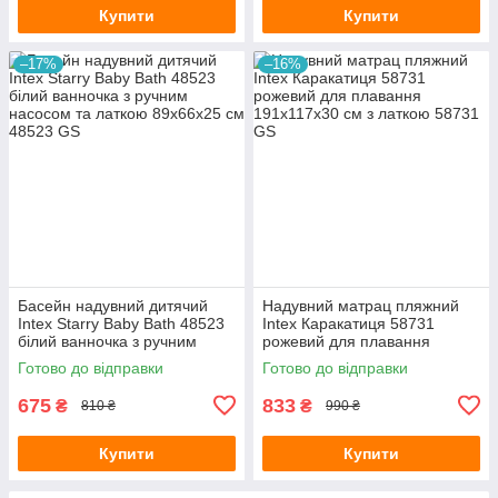
Купити
Купити
–17%
–16%
Басейн надувний дитячий
Надувний матрац пляжний
Intex Starry Baby Bath 48523
Intex Каракатиця 58731
білий ванночка з ручним
рожевий для плавання
насосом та латкою 89х66х25
191х117х30 см з латкою
Готово до відправки
Готово до відправки
см
675
833
₴
₴
810 ₴
990 ₴
Купити
Купити