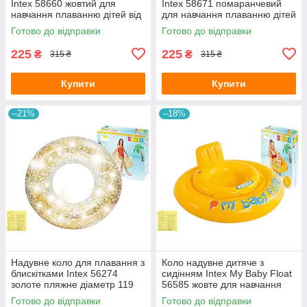
Intex 58660 жовтий для
Intex 58671 помаранчевий
навчання плаванню дітей від
для навчання плаванню дітей
3-6 років 50х47 см
від 3-6 років 50х47 см
Готово до відправки
Готово до відправки
225
225
₴
₴
315 ₴
315 ₴
Купити
Купити
–21%
–18%
Надувне коло для плавання з
Коло надувне дитяче з
блискітками Intex 56274
сидінням Intex My Baby Float
золоте пляжне діаметр 119
56585 жовте для навчання
см з латкою
плаванню малюків від 6-12
Готово до відправки
Готово до відправки
місяців з латкою 70 см