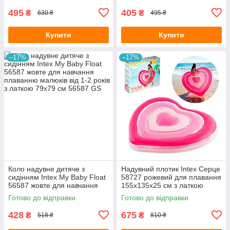
495
405
₴
₴
630 ₴
495 ₴
Купити
Купити
–17%
–17%
Коло надувне дитяче з
Надувний плотик Intex Серце
сидінням Intex My Baby Float
58727 рожевий для плавання
56587 жовте для навчання
155х135х25 см з латкою
плаванню малюків від 1-2
Готово до відправки
Готово до відправки
років з латкою 79х79 см
428
675
₴
₴
518 ₴
810 ₴