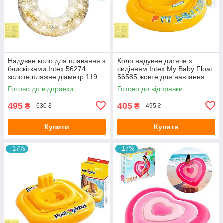
Надувне коло для плавання з
Коло надувне дитяче з
блискітками Intex 56274
сидінням Intex My Baby Float
золоте пляжне діаметр 119
56585 жовте для навчання
см з латкою
плаванню малюків від 6-12
Готово до відправки
Готово до відправки
місяців з латкою 70 см
495
405
₴
₴
630 ₴
495 ₴
Купити
Купити
–17%
–17%