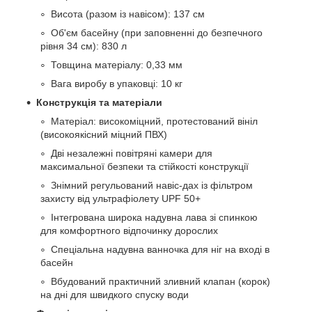
Висота (разом із навісом): 137 см
Об'єм басейну (при заповненні до безпечного
рівня 34 см): 830 л
Товщина матеріалу: 0,33 мм
Вага виробу в упаковці: 10 кг
Конструкція та матеріали
Матеріал: високоміцний, протестований вініл
(високоякісний міцний ПВХ)
Дві незалежні повітряні камери для
максимальної безпеки та стійкості конструкції
Знімний регульований навіс-дах із фільтром
захисту від ультрафіолету UPF 50+
Інтегрована широка надувна лава зі спинкою
для комфортного відпочинку дорослих
Спеціальна надувна ванночка для ніг на вході в
басейн
Вбудований практичний зливний клапан (корок)
на дні для швидкого спуску води