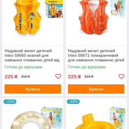
Надувний жилет дитячий
Надувний жилет дитячий
Intex 58660 жовтий для
Intex 58671 помаранчевий
навчання плаванню дітей від
для навчання плаванню дітей
3-6 років 50х47 см
від 3-6 років 50х47 см
Готово до відправки
Готово до відправки
225
225
₴
₴
315 ₴
315 ₴
Купити
Купити
–21%
–18%