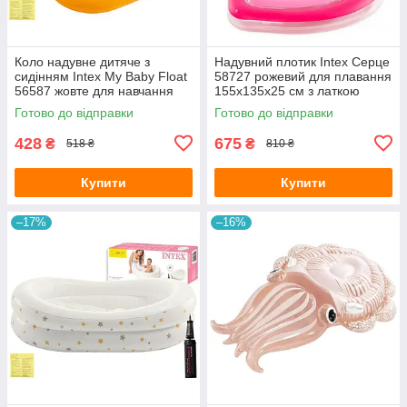
Коло надувне дитяче з
Надувний плотик Intex Серце
сидінням Intex My Baby Float
58727 рожевий для плавання
56587 жовте для навчання
155х135х25 см з латкою
плаванню малюків від 1-2
Готово до відправки
Готово до відправки
років з латкою 79х79 см
428
675
₴
₴
518 ₴
810 ₴
Купити
Купити
–17%
–16%