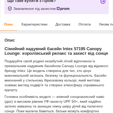
Що таке купити з Пром?
Замовлення під захистом
Опис
Характеристики
Доставка
Оплата
Умови п
Опис
Сімейний надувний басейн Intex 57195 Canopy
Lounge: королівський релакс та захист від сонця
Подаруйте своїй родині незабутній літній відпочинок із
преміальним надувним басейном Canopy Lounge від відомого
бренду Intex. Ця модель створена для тих, хто цінує
максимальний затишок, безпеку та функціональність. Басейн
виконаний у стильному бірюзовому кольорі, який миттєво
освіжає вигляд подвір'я та створює атмосферу справжнього
курорту.
Головна особливість моделі — знімний сонцезахисний навіс
(дах) із високим рівнем УФ-захисту UPF 50+, який надійно
затіняє аквазону та захищає ніжну шкіру дітей від палючого
сонця. Поки малеча бавиться, батьки можуть комфортно