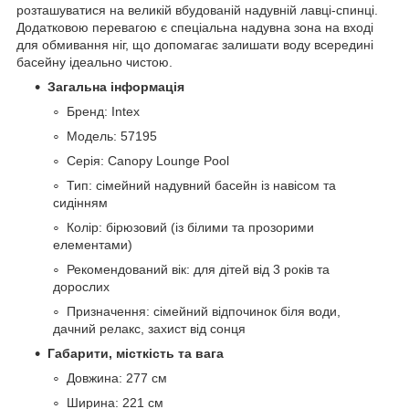
розташуватися на великій вбудованій надувній лавці-спинці.
Додатковою перевагою є спеціальна надувна зона на вході
для обмивання ніг, що допомагає залишати воду всередині
басейну ідеально чистою.
Загальна інформація
Бренд: Intex
Модель: 57195
Серія: Canopy Lounge Pool
Тип: сімейний надувний басейн із навісом та
сидінням
Колір: бірюзовий (із білими та прозорими
елементами)
Рекомендований вік: для дітей від 3 років та
дорослих
Призначення: сімейний відпочинок біля води,
дачний релакс, захист від сонця
Габарити, місткість та вага
Довжина: 277 см
Ширина: 221 см