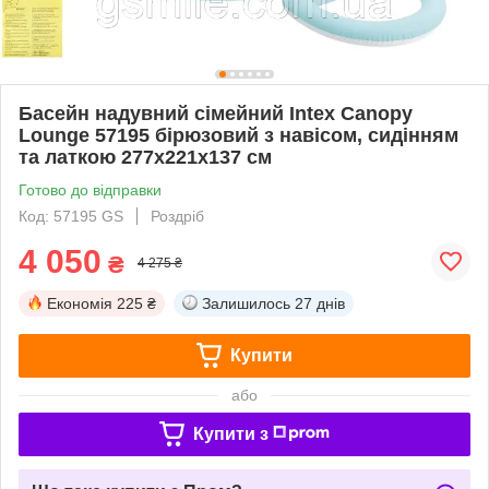
Басейн надувний сімейний Intex Canopy
Lounge 57195 бірюзовий з навісом, сидінням
та латкою 277х221х137 см
Готово до відправки
Код: 57195 GS
Роздріб
4 050
₴
4 275 ₴
Економія
225 ₴
Залишилось
27 днів
Купити
або
Купити з