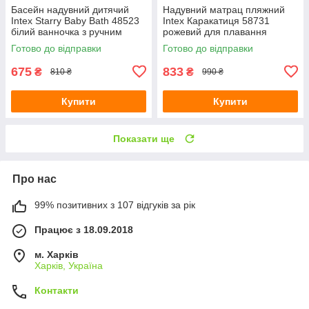
Басейн надувний дитячий
Надувний матрац пляжний
Intex Starry Baby Bath 48523
Intex Каракатиця 58731
білий ванночка з ручним
рожевий для плавання
насосом та латкою 89х66х25
191х117х30 см з латкою
Готово до відправки
Готово до відправки
см
675
833
₴
₴
810 ₴
990 ₴
Купити
Купити
Показати ще
Про нас
99% позитивних з 107 відгуків за рік
Працює з 18.09.2018
м. Харків
Харків, Україна
Контакти