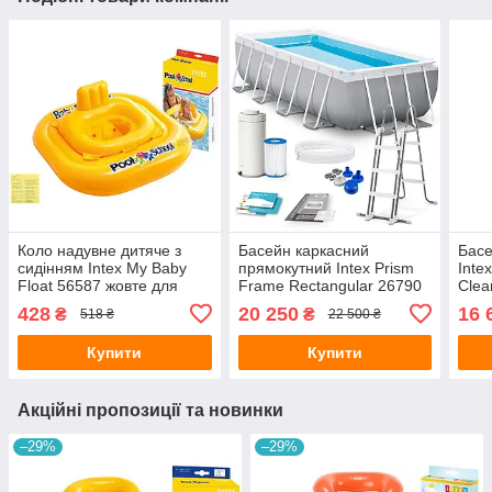
Коло надувне дитяче з
Басейн каркасний
Басе
сидінням Intex My Baby
прямокутний Intex Prism
Inte
Float 56587 жовте для
Frame Rectangular 26790
Clea
навчання плаванню
сірий для саду та дачі
саду
428
20 250
16 
₴
₴
518 ₴
22 500 ₴
малюків від 1-2 років з
400х200х122 см з
повн
латкою 79х79 см
картриджним фільтр-
Купити
Купити
насосо
Акційні пропозиції та новинки
–29%
–29%