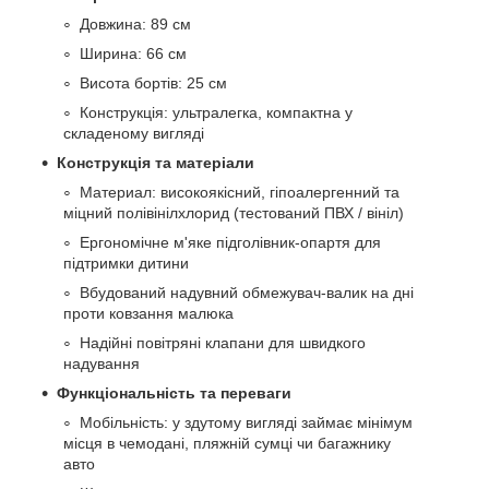
Довжина: 89 см
Ширина: 66 см
Висота бортів: 25 см
Конструкція: ультралегка, компактна у
складеному вигляді
Конструкція та матеріали
Материал: високоякісний, гіпоалергенний та
міцний полівінілхлорид (тестований ПВХ / вініл)
Ергономічне м'яке підголівник-опартя для
підтримки дитини
Вбудований надувний обмежувач-валик на дні
проти ковзання малюка
Надійні повітряні клапани для швидкого
надування
Функціональність та переваги
Мобільність: у здутому вигляді займає мінімум
місця в чемодані, пляжній сумці чи багажнику
авто