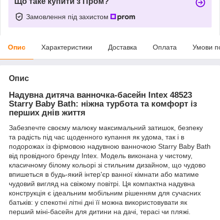
Що таке купити з Пром?
Замовлення під захистом
Опис
Характеристики
Доставка
Оплата
Умови п
Опис
Надувна дитяча ванночка-басейн Intex 48523
Starry Baby Bath: ніжна турбота та комфорт із
перших днів життя
Забезпечте своєму малюку максимальний затишок, безпеку
та радість під час щоденного купання як удома, так і в
подорожах із фірмовою надувною ванночкою Starry Baby Bath
від провідного бренду Intex. Модель виконана у чистому,
класичному білому кольорі зі стильним дизайном, що чудово
впишеться в будь-який інтер'єр ванної кімнати або матиме
чудовий вигляд на свіжому повітрі. Ця компактна надувна
конструкція є ідеальним мобільним рішенням для сучасних
батьків: у спекотні літні дні її можна використовувати як
перший міні-басейн для дитини на дачі, терасі чи пляжі.