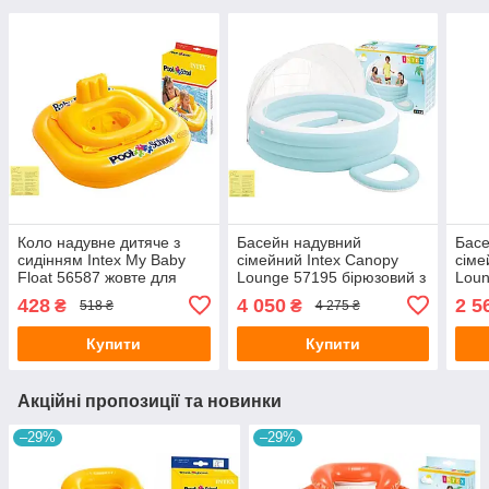
Коло надувне дитяче з
Басейн надувний
Басе
сидінням Intex My Baby
сімейний Intex Canopy
сіме
Float 56587 жовте для
Lounge 57195 бірюзовий з
Loun
навчання плаванню
навісом, сидінням та
сиді
428
4 050
2 5
₴
₴
518 ₴
4 275 ₴
малюків від 1-2 років з
латкою 277х221х137 см
264х
латкою 79х79 см
Купити
Купити
Акційні пропозиції та новинки
–29%
–29%