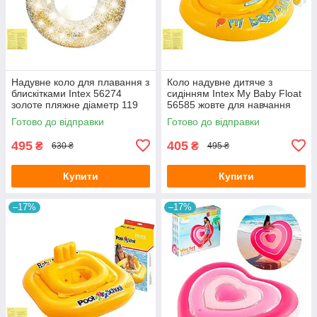
Надувне коло для плавання з
Коло надувне дитяче з
блискітками Intex 56274
сидінням Intex My Baby Float
золоте пляжне діаметр 119
56585 жовте для навчання
см з латкою
плаванню малюків від 6-12
Готово до відправки
Готово до відправки
місяців з латкою 70 см
495
405
₴
₴
630 ₴
495 ₴
Купити
Купити
–17%
–17%