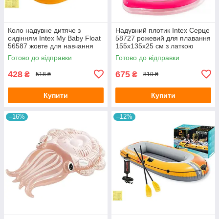
Коло надувне дитяче з
Надувний плотик Intex Серце
сидінням Intex My Baby Float
58727 рожевий для плавання
56587 жовте для навчання
155х135х25 см з латкою
плаванню малюків від 1-2
Готово до відправки
Готово до відправки
років з латкою 79х79 см
428
675
₴
₴
518 ₴
810 ₴
Купити
Купити
–16%
–12%