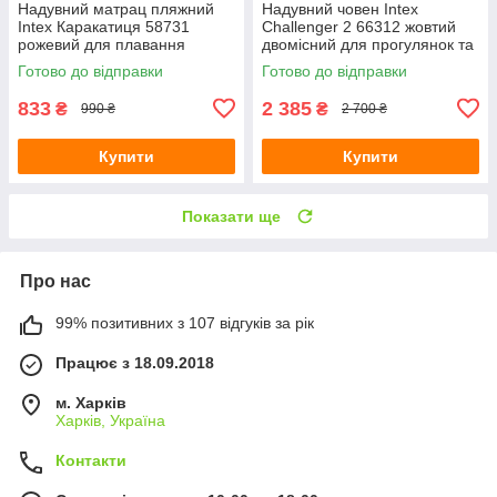
Надувний матрац пляжний
Надувний човен Intex
Intex Каракатиця 58731
Challenger 2 66312 жовтий
рожевий для плавання
двомісний для прогулянок та
191х117х30 см з латкою
риболовлі з веслами та
Готово до відправки
Готово до відправки
помпою 236х114х41 см
833
2 385
₴
₴
990 ₴
2 700 ₴
Купити
Купити
Показати ще
Про нас
99% позитивних з 107 відгуків за рік
Працює з 18.09.2018
м. Харків
Харків, Україна
Контакти