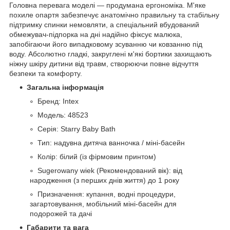
Головна перевага моделі — продумана ергономіка. М'яке
похиле опартя забезпечує анатомічно правильну та стабільну
підтримку спинки немовляти, а спеціальний вбудований
обмежувач-підпорка на дні надійно фіксує малюка,
запобігаючи його випадковому зсуванню чи ковзанню під
воду. Абсолютно гладкі, закруглені м'які бортики захищають
ніжну шкіру дитини від травм, створюючи повне відчуття
безпеки та комфорту.
Загальна інформація
Бренд: Intex
Модель: 48523
Серія: Starry Baby Bath
Тип: надувна дитяча ванночка / міні-басейн
Колір: білий (із фірмовим принтом)
Sugerowany wiek (Рекомендований вік): від
народження (з перших днів життя) до 1 року
Призначення: купання, водні процедури,
загартовування, мобільний міні-басейн для
подорожей та дачі
Габарити та вага