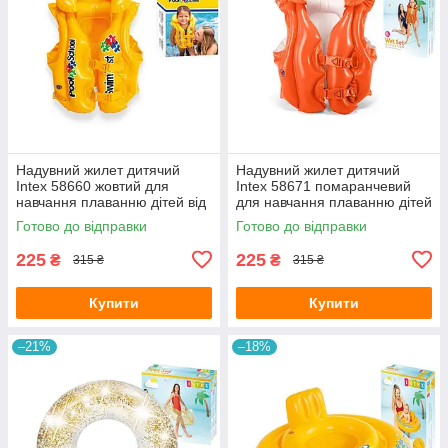
Надувний жилет дитячий
Надувний жилет дитячий
Intex 58660 жовтий для
Intex 58671 помаранчевий
навчання плаванню дітей від
для навчання плаванню дітей
3-6 років 50х47 см
від 3-6 років 50х47 см
Готово до відправки
Готово до відправки
225
225
₴
₴
315 ₴
315 ₴
Купити
Купити
–21%
–18%