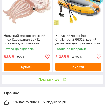
Надувний матрац пляжний
Надувний човен Intex
Intex Каракатиця 58731
Challenger 2 66312 жовтий
рожевий для плавання
двомісний для прогулянок та
191х117х30 см з латкою
риболовлі з веслами та
Готово до відправки
Готово до відправки
помпою 236х114х41 см
833
2 385
₴
₴
990 ₴
2 700 ₴
Купити
Купити
Показати ще
Про нас
99% позитивних з 107 відгуків за рік