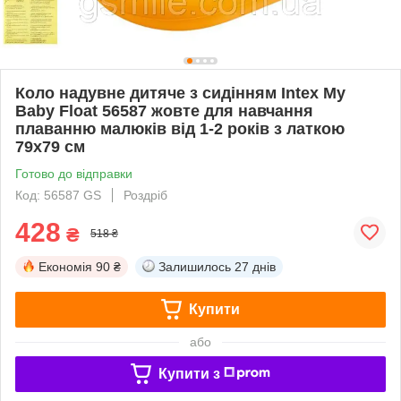
Коло надувне дитяче з сидінням Intex My
Baby Float 56587 жовте для навчання
плаванню малюків від 1-2 років з латкою
79х79 см
Готово до відправки
Код: 56587 GS
Роздріб
428
₴
518 ₴
Економія
90 ₴
Залишилось
27 днів
Купити
або
Купити з