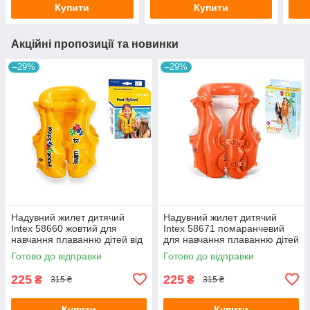
Купити
Купити
Акційні пропозиції та новинки
–29%
–29%
Надувний жилет дитячий
Надувний жилет дитячий
Intex 58660 жовтий для
Intex 58671 помаранчевий
навчання плаванню дітей від
для навчання плаванню дітей
3-6 років 50х47 см
від 3-6 років 50х47 см
Готово до відправки
Готово до відправки
225
225
₴
₴
315 ₴
315 ₴
Купити
Купити