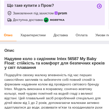
Що таке купити з Пром?
Замовлення під захистом
Доступна доставка
Опис
Характеристики
Доставка
Оплата
Умови п
Опис
Надувне коло з сидінням Intex 56587 My Baby
Float: стійкість та комфорт для безпечних кроків
у світ плавання
Подаруйте своєму малюку впевненість під час перших
самостійних запливів та забезпечте собі повний спокій із
фірмовим надувним колом від провідного світового бренду
Intex. Модель виконана в яскравому, сонячно-жовтому
кольорі, який чудово помітний на водній гладі з великої
відстані. Цей плавальний засіб розроблений спеціально для
дітей віком від 1 до 2 років, допомагаючи малюкам активно
адаптуватися до води, розвивати м'язи та координувати рухи