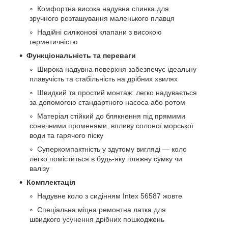
Комфортна висока надувна спинка для
зручного розташування маленького плавця
Надійні силіконові клапани з високою
герметичністю
Функціональність та переваги
Широка надувна поверхня забезпечує ідеальну
плавучість та стабільність на дрібних хвилях
Швидкий та простий монтаж: легко надувається
за допомогою стандартного насоса або ротом
Матеріал стійкий до блякнення під прямими
сонячними променями, впливу солоної морської
води та гарячого піску
Суперкомпактність у здутому вигляді — коло
легко поміститься в будь-яку пляжну сумку чи
валізу
Комплектація
Надувне коло з сидінням Intex 56587 жовте
Спеціальна міцна ремонтна латка для
швидкого усунення дрібних пошкоджень