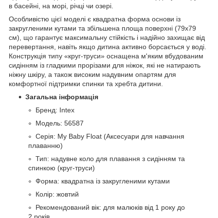
в басейні, на морі, річці чи озері.
Особливістю цієї моделі є квадратна форма основи із
закругленими кутами та збільшена площа поверхні (79х79
см), що гарантує максимальну стійкість і надійно захищає від
перевертання, навіть якщо дитина активно борсається у воді.
Конструкція типу «круг-труси» оснащена м'яким вбудованим
сидінням із гладкими прорізами для ніжок, які не натирають
ніжну шкіру, а також високим надувним опартям для
комфортної підтримки спинки та хребта дитини.
Загальна інформація
Бренд: Intex
Модель: 56587
Серія: My Baby Float (Аксесуари для навчання
плаванню)
Тип: надувне коло для плавання з сидінням та
спинкою (круг-труси)
Форма: квадратна із закругленими кутами
Колір: жовтий
Рекомендований вік: для малюків від 1 року до
2 років