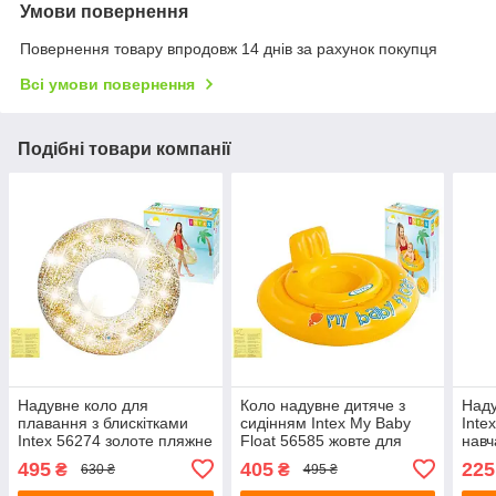
Умови повернення
Повернення товару впродовж 14 днів за рахунок покупця
Всі умови повернення
Подібні товари компанії
Надувне коло для
Коло надувне дитяче з
Наду
плавання з блискітками
сидінням Intex My Baby
Inte
Intex 56274 золоте пляжне
Float 56585 жовте для
навч
діаметр 119 см з латкою
навчання плаванню
від 
495
405
225
₴
₴
630 ₴
495 ₴
малюків від 6-12 місяців з
латкою 70 см