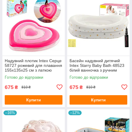
Надувний плотик Intex Серце
Басейн надувний дитячий
58727 рожевий для плавання
Intex Starry Baby Bath 48523
155х135х25 см з латкою
білий ванночка з ручним
насосом та латкою 89х66х25
Готово до відправки
Готово до відправки
см
675
675
₴
₴
810 ₴
810 ₴
Купити
Купити
–16%
–12%