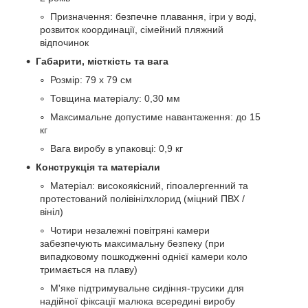
Призначення: безпечне плавання, ігри у воді,
розвиток координації, сімейний пляжний
відпочинок
Габарити, місткість та вага
Розмір: 79 х 79 см
Товщина матеріалу: 0,30 мм
Максимальне допустиме навантаження: до 15
кг
Вага виробу в упаковці: 0,9 кг
Конструкція та матеріали
Матеріал: високоякісний, гіпоалергенний та
протестований полівінілхлорид (міцний ПВХ /
вініл)
Чотири незалежні повітряні камери
забезпечують максимальну безпеку (при
випадковому пошкодженні однієї камери коло
тримається на плаву)
М'яке підтримувальне сидіння-трусики для
надійної фіксації малюка всередині виробу