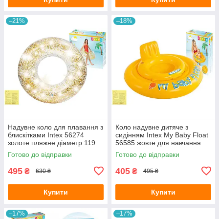
–21%
–18%
Надувне коло для плавання з
Коло надувне дитяче з
блискітками Intex 56274
сидінням Intex My Baby Float
золоте пляжне діаметр 119
56585 жовте для навчання
см з латкою
плаванню малюків від 6-12
Готово до відправки
Готово до відправки
місяців з латкою 70 см
495
405
₴
₴
630 ₴
495 ₴
Купити
Купити
–17%
–17%