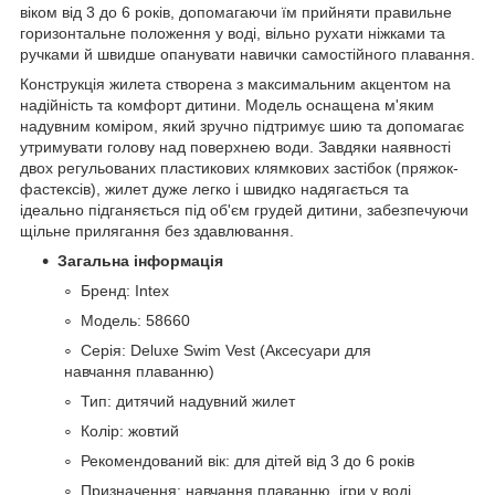
віком від 3 до 6 років, допомагаючи їм прийняти правильне
горизонтальне положення у воді, вільно рухати ніжками та
ручками й швидше опанувати навички самостійного плавання.
Конструкція жилета створена з максимальним акцентом на
надійність та комфорт дитини. Модель оснащена м'яким
надувним коміром, який зручно підтримує шию та допомагає
утримувати голову над поверхнею води. Завдяки наявності
двох регульованих пластикових клямкових застібок (пряжок-
фастексів), жилет дуже легко і швидко надягається та
ідеально підганяється під об'єм грудей дитини, забезпечуючи
щільне прилягання без здавлювання.
Загальна інформація
Бренд: Intex
Модель: 58660
Серія: Deluxe Swim Vest (Аксесуари для
навчання плаванню)
Тип: дитячий надувний жилет
Колір: жовтий
Рекомендований вік: для дітей від 3 до 6 років
Призначення: навчання плаванню, ігри у воді,