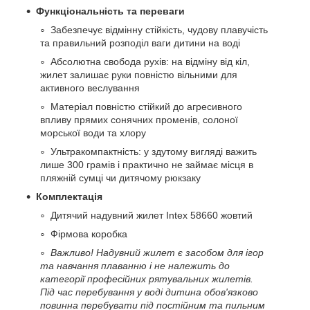
Функціональність та переваги
Забезпечує відмінну стійкість, чудову плавучість
та правильний розподіл ваги дитини на воді
Абсолютна свобода рухів: на відміну від кіл,
жилет залишає руки повністю вільними для
активного веслування
Матеріал повністю стійкий до агресивного
впливу прямих сонячних променів, солоної
морської води та хлору
Ультракомпактність: у здутому вигляді важить
лише 300 грамів і практично не займає місця в
пляжній сумці чи дитячому рюкзаку
Комплектація
Дитячий надувний жилет Intex 58660 жовтий
Фірмова коробка
Важливо! Надувний жилет є засобом для ігор
та навчання плаванню і не належить до
категорії професійних рятувальних жилетів.
Під час перебування у воді дитина обов'язково
повинна перебувати під постійним та пильним