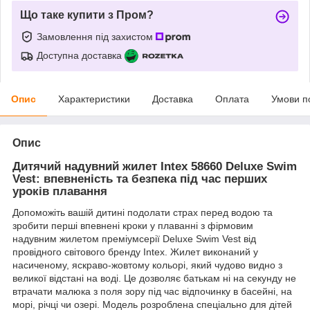
Що таке купити з Пром?
Замовлення під захистом
Доступна доставка
Опис
Характеристики
Доставка
Оплата
Умови п
Опис
Дитячий надувний жилет Intex 58660 Deluxe Swim
Vest: впевненість та безпека під час перших
уроків плавання
Допоможіть вашій дитині подолати страх перед водою та
зробити перші впевнені кроки у плаванні з фірмовим
надувним жилетом преміумсерії Deluxe Swim Vest від
провідного світового бренду Intex. Жилет виконаний у
насиченому, яскраво-жовтому кольорі, який чудово видно з
великої відстані на воді. Це дозволяє батькам ні на секунду не
втрачати малюка з поля зору під час відпочинку в басейні, на
морі, річці чи озері. Модель розроблена спеціально для дітей