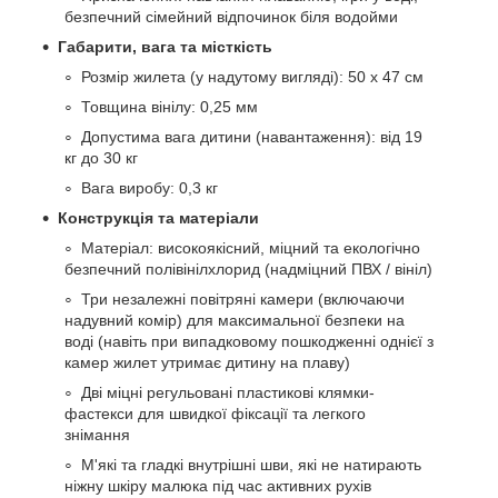
безпечний сімейний відпочинок біля водойми
Габарити, вага та місткість
Розмір жилета (у надутому вигляді): 50 х 47 см
Товщина вінілу: 0,25 мм
Допустима вага дитини (навантаження): від 19
кг до 30 кг
Вага виробу: 0,3 кг
Конструкція та матеріали
Матеріал: високоякісний, міцний та екологічно
безпечний полівінілхлорид (надміцний ПВХ / вініл)
Три незалежні повітряні камери (включаючи
надувний комір) для максимальної безпеки на
воді (навіть при випадковому пошкодженні однієї з
камер жилет утримає дитину на плаву)
Дві міцні регульовані пластикові клямки-
фастекси для швидкої фіксації та легкого
знімання
М'які та гладкі внутрішні шви, які не натирають
ніжну шкіру малюка під час активних рухів