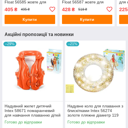
Float 56585 жовте для
Float 56587 жовте для
для 
навчання плаванню
навчання плаванню
діте
405
428
225
₴
₴
495 ₴
518 ₴
малюків від 6-12 місяців з
малюків від 1-2 років з
см
латкою 70 см
латкою 79х79 см
Купити
Купити
Акційні пропозиції та новинки
–29%
–21%
Надувний жилет дитячий
Надувне коло для плавання з
Intex 58671 помаранчевий
блискітками Intex 56274
для навчання плаванню дітей
золоте пляжне діаметр 119
від 3-6 років 50х47 см
см з латкою
Готово до відправки
Готово до відправки