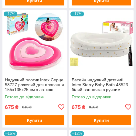
Купити
Купити
–17%
–17%
Надувний плотик Intex Серце
Басейн надувний дитячий
58727 рожевий для плавання
Intex Starry Baby Bath 48523
155х135х25 см з латкою
білий ванночка з ручним
насосом та латкою 89х66х25
Готово до відправки
Готово до відправки
см
675
675
₴
₴
810 ₴
810 ₴
Купити
Купити
–16%
–12%