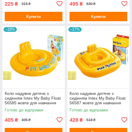
225
495
₴
₴
315 ₴
630 ₴
Купити
Купити
–18%
–17%
Коло надувне дитяче з
Коло надувне дитяче з
сидінням Intex My Baby Float
сидінням Intex My Baby Float
56585 жовте для навчання
56587 жовте для навчання
плаванню малюків від 6-12
плаванню малюків від 1-2
Готово до відправки
Готово до відправки
місяців з латкою 70 см
років з латкою 79х79 см
405
428
₴
₴
495 ₴
518 ₴