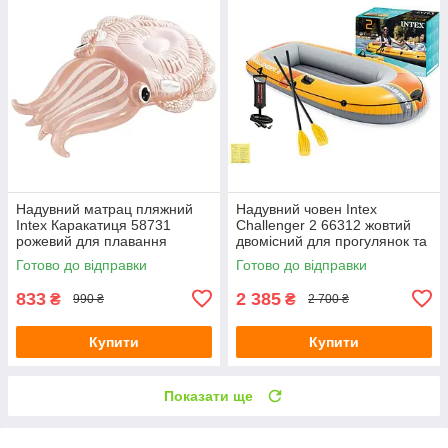
Надувний матрац пляжний
Надувний човен Intex
Intex Каракатиця 58731
Challenger 2 66312 жовтий
рожевий для плавання
двомісний для прогулянок та
191х117х30 см з латкою
риболовлі з веслами та
Готово до відправки
Готово до відправки
помпою 236х114х41 см
833
2 385
₴
₴
990 ₴
2 700 ₴
Купити
Купити
Показати ще