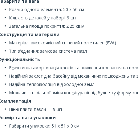
Габарити та вага
Розмір одного елемента: 50 х 50 см
Кількість деталей у наборі: 9 шт
Загальна площа покриття: 2.25 кв.м
Конструкція та матеріали
Матеріал: високоякісний спінений поліетилен (EVA)
Тип з'єднання: замкова система пазл
Функціональність
Ефективна амортизація кроків та зниження ковзання на воло
Надійний захист дна басейну від механічних пошкоджень та 
Надійна теплоізоляція від холодної землі
Можливість вільної зміни конфігурації під будь-яку форму зо
Комплектація
Пінні плити-пазли — 9 шт
Розмір та вага упаковки
Габарити упаковки: 51 x 51 x 9 см