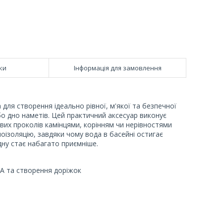
ки
Інформація для замовлення
 для створення ідеально рівної, м'якої та безпечної
бо дно наметів. Цей практичний аксесуар виконує
вих проколів камінцями, корінням чи нерівностями
оізоляцію, завдяки чому вода в басейні остигає
дну стає набагато приємніше.
PA та створення доріжок