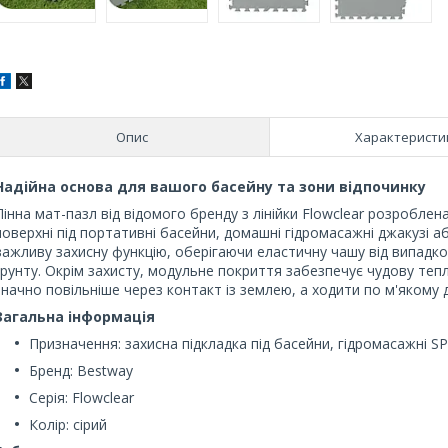
Опис
Характеристи
Надійна основа для вашого басейну та зони відпочинку
Пінна мат-пазл від відомого бренду з лінійки Flowclear розроблена
поверхні під портативні басейни, домашні гідромасажні джакузі а
важливу захисну функцію, оберігаючи еластичну чашу від випадко
грунту. Окрім захисту, модульне покриття забезпечує чудову тепл
значно повільніше через контакт із землею, а ходити по м'якому 
Загальна інформація
Призначення: захисна підкладка під басейни, гідромасажні S
Бренд: Bestway
Серія: Flowclear
Колір: сірий