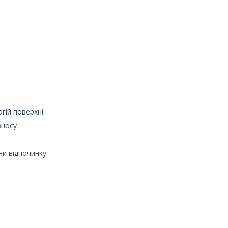
гій поверхні
зносу
ни відпочинку