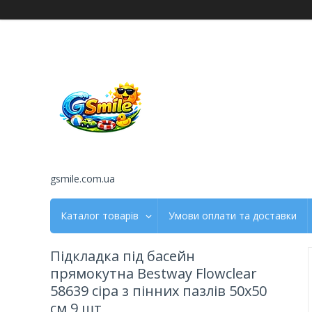
gsmile.com.ua
Каталог товарів
Умови оплати та доставки
Підкладка під басейн
прямокутна Bestway Flowclear
58639 сіра з пінних пазлів 50х50
см 9 шт