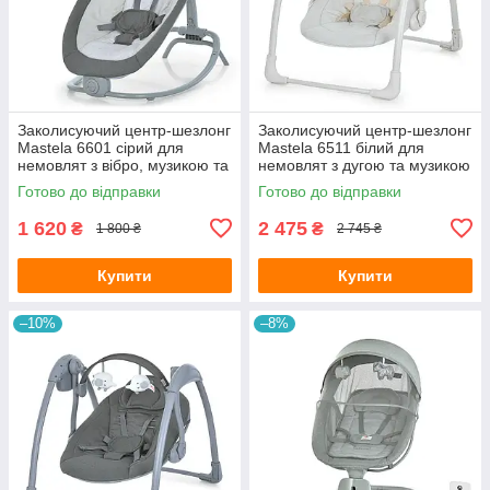
Заколисуючий центр-шезлонг
Заколисуючий центр-шезлонг
Mastela 6601 сірий для
Mastela 6511 білий для
немовлят з вібро, музикою та
немовлят з дугою та музикою
підвісками
Готово до відправки
Готово до відправки
1 620
2 475
₴
₴
1 800 ₴
2 745 ₴
Купити
Купити
–10%
–8%