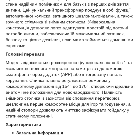
стане надійним помічником для батьків з перших днів життя
дитини. Цей унікальний трансформер поєднує в собі функції
автоматичної колиски, затишного шезлонга-гойдалки, а також
зручного стільчика зі знімним столиком. Універсальна
конструкція дозволяє легко адаптувати пристрій під поточні
потреби дитини, забезпечуючи їй максимальний затишок,
безпеку та цікаве дозвілля, поки мама займається домашніми
справами.
Головні переваги
Модель відрізняється розширеною функціональністю 4 в 1 та
можливістю повного контролю параметрів за допомогою
смартфона через додаток (APP) або інтегровану панель
керування. Спинка плавно регулюється ременем у
комфортному діапазоні від 154° до 170°, створюючи ідеальне
анатомічне положення для новонародженого. Наявність
знімного столика із захистом від сповзання перетворює
шезлонг на перше комфортне місце для ігор та годування, а
надійні стопори дозволяють миттєво зафіксувати гойдалку у
статичному положенні.
Характеристики
Загальна інформація