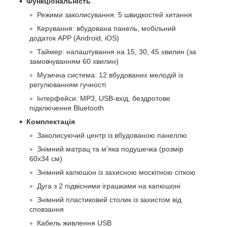
Функціональність
Режими заколисування: 5 швидкостей хитання
Керування: вбудована панель, мобільний
додаток APP (Android, iOS)
Таймер: налаштування на 15, 30, 45 хвилин (за
замовчуванням 60 хвилин)
Музична система: 12 вбудованих мелодій із
регулюванням гучності
Інтерфейси: MP3, USB-вхід, бездротове
підключення Bluetooth
Комплектація
Заколисуючий центр із вбудованою панеллю
Знімний матрац та м'яка подушечка (розмір
60х34 см)
Знімний капюшон із захисною москітною сіткою
Дуга з 2 підвісними іграшками на капюшоні
Знімний пластиковий столик із захистом від
сповзання
Кабель живлення USB