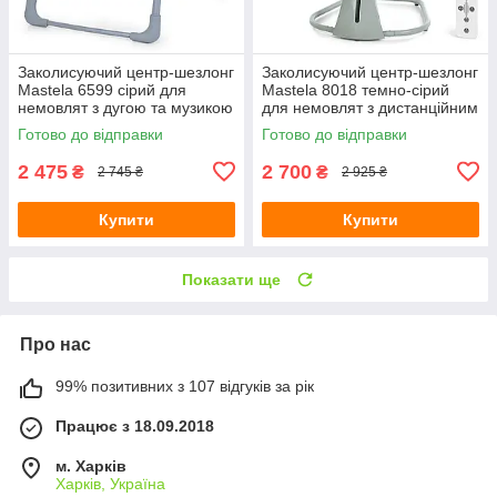
Заколисуючий центр-шезлонг
Заколисуючий центр-шезлонг
Mastela 6599 сірий для
Mastela 8018 темно-сірий
немовлят з дугою та музикою
для немовлят з дистанційним
керуванням APP та
Готово до відправки
Готово до відправки
москітною сіткою
2 475
2 700
₴
₴
2 745 ₴
2 925 ₴
Купити
Купити
Показати ще
Про нас
99% позитивних з 107 відгуків за рік
Працює з 18.09.2018
м. Харків
Харків, Україна