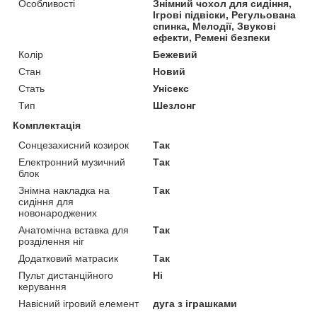
Особливості
Знімний чохол для сидіння,
Ігрові підвіски, Регульована
спинка, Мелодії, Звукові
ефекти, Ремені безпеки
Колір
Бежевий
Стан
Новий
Стать
Унісекс
Тип
Шезлонг
Комплектація
Сонцезахисний козирок
Так
Електронний музичний
Так
блок
Знімна накладка на
Так
сидіння для
новонароджених
Анатомічна вставка для
Так
розділення ніг
Додатковий матрасик
Так
Пульт дистанційного
Ні
керування
Навісний ігровий елемент
дуга з іграшками