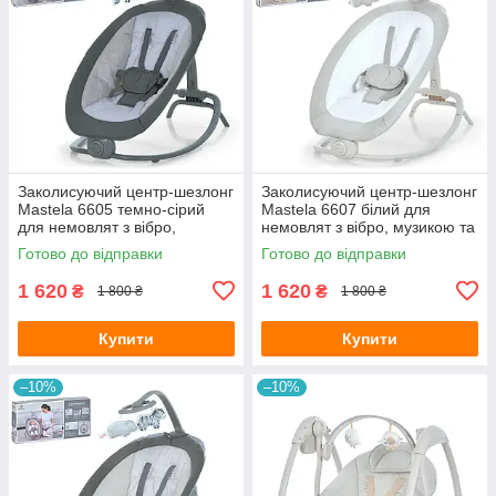
Заколисуючий центр-шезлонг
Заколисуючий центр-шезлонг
Mastela 6605 темно-сірий
Mastela 6607 білий для
для немовлят з вібро,
немовлят з вібро, музикою та
музикою та підвісками
підвісками
Готово до відправки
Готово до відправки
1 620
1 620
₴
₴
1 800 ₴
1 800 ₴
Купити
Купити
–10%
–10%