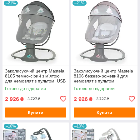
–21%
–21%
Заколисуючий центр Mastela
Заколисуючий центр Mastela
8105 темно-сірий з м'ятою
8106 бежево-рожевий для
для немовлят з пультом, USB
немовлят з пультом,
та москітною сіткою
Bluetooth, USB та москітною
Готово до відправки
Готово до відправки
сіткою
2 926
2 926
₴
₴
3 727 ₴
3 727 ₴
Купити
Купити
–10%
–10%