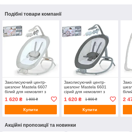
Подібні товари компанії
Заколисуючий центр-
Заколисуючий центр-
Зако
шезлонг Mastela 6607
шезлонг Mastela 6601
шезл
білий для немовлят з
сірий для немовлят з
біли
вібро, музикою та
вібро, музикою та
дуго
1 620
1 620
2 4
₴
₴
1 800 ₴
1 800 ₴
підвісками
підвісками
Купити
Купити
Акційні пропозиції та новинки